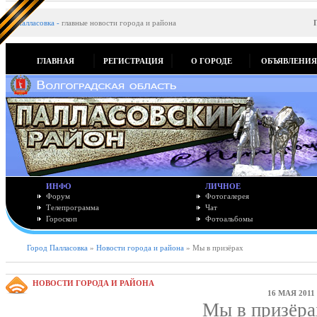
Палласовка
-
главные новости города и района
ГЛАВНАЯ
РЕГИСТРАЦИЯ
О ГОРОДЕ
ОБЪЯВЛЕНИ
ИНФО
ЛИЧНОЕ
Форум
Фотогалерея
Телепрограмма
Чат
Гороскоп
Фотоальбомы
Город Палласовка
»
Новости города и района
» Мы в призёрах
НОВОСТИ ГОРОДА И РАЙОНА
16 МАЯ 2011
Мы в призёра