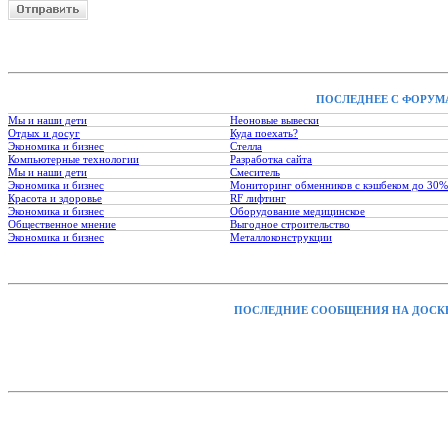
ПОСЛЕДНЕЕ С ФОРУМ
Мы и наши дети
Неоновые вывески
Отдых и досуг
Куда поехать?
Экономика и бизнес
Стелла
Компьютерные технологии
Разработка сайта
Мы и наши дети
Смеситель
Экономика и бизнес
Мониторинг обменников с кэшбеком до 30%
Красота и здоровье
RF лифтинг
Экономика и бизнес
Оборудование медицинское
Общественное мнение
Выгодное строительство
Экономика и бизнес
Металлоконструкции
ПОСЛЕДНИЕ СООБЩЕНИЯ НА ДОСК