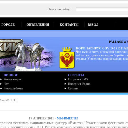
Поиск по сайту :
О ГОРОДЕ
ОБЪЯВЛЕНИЯ
КОНТАКТЫ
RSS 2.0
PALLASOWK
КОРОНАВИРУС COVID-19 В ПА
Что нужно знать о текущей пандемии
сейчас находится в стадии борьбы с
страны. У всех эта стадия разная: в ка
ЛИЧНОЕ
СЕРВИСЫ
Фотогалерея
Отправка SMS
Чат
Интернет-Радио
Фотоальбомы
Сонник
Мы-ВМЕСТЕ!
17 АПРЕЛЯ 2011 -
МЫ-ВМЕСТЕ!
прошел фестиваль национальных культур «Вместе». Участниками фестиваля с
йона и воспитанники ДЮЦ. Ребята красочно оформили выставки, рассказыва