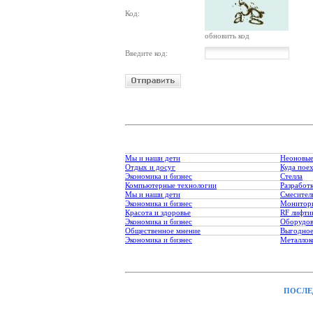
Код:
обновить код
Введите код:
Мы и наши дети
Неоновые
Отдых и досуг
Куда пое
Экономика и бизнес
Стелла
Компьютерные технологии
Разработк
Мы и наши дети
Смесител
Экономика и бизнес
Монитори
Красота и здоровье
RF лифти
Экономика и бизнес
Оборудов
Общественное мнение
Выгодное
Экономика и бизнес
Металлок
ПОСЛЕ