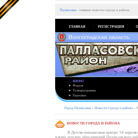
Палласовка
-
главные новости города и района
ГЛАВНАЯ
РЕГИСТРАЦИЯ
ИНФО
Форум
Телепрограмма
Гороскоп
Город Палласовка
»
Новости города и района
» 
НОВОСТИ ГОРОДА И РАЙОНА
В Детско-юношеском центре 14 апреля 
члены детских объединений Палласовского ра