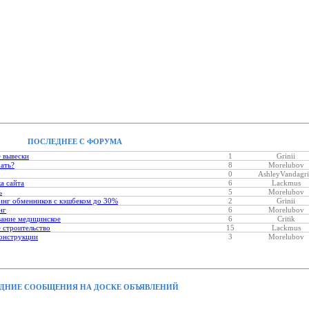
ПОСЛЕДНЕЕ С ФОРУМА
 вывески
1
Grinii
хать?
8
Morelubov
0
AshleyVandagri
а сайта
6
Lackmus
ь
5
Morelubov
нг обменников с кэшбеком до 30%
2
Grinii
нг
6
Morelubov
ание медицинское
6
Critik
 строительство
15
Lackmus
онструкции
3
Morelubov
ДНИЕ СООБЩЕНИЯ НА ДОСКЕ ОБЪЯВЛЕНИЙ