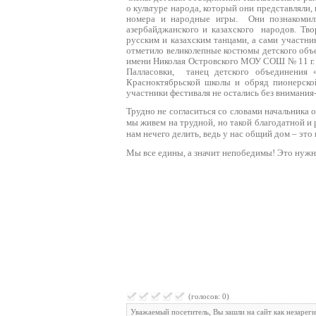
о культуре народа, который они представляли,
номера и народные игры.
Они познакомил
азербайджанского и казахского
народов. Тв
русским и казахским танцами, а сами участн
отметило великолепные костюмы детского об
имени Николая Островского МОУ СОШ № 11 г.
Палласовки,
танец детского объединения
Красноктябрьской школы и обряд пионерс
участники фестиваля не остались без внимания
Трудно не согласиться со словами начальника 
мы живем на трудной, но такой благодатной и 
нам нечего делить, ведь у нас общий дом – эт
Мы все едины, а значит непобедимы! Это нужно
(голосов: 0)
Уважаемый посетитель, Вы зашли на сайт как незарег