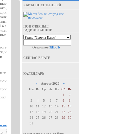
рные
КАРТА ПОСЕТИТЕЛЕЙ
ого,
ющих
валя
жины
4 г.
ПОПУЛЯРНЫЕ
ения
РАДИОСТАНЦИИ
ьные
есте
Остальное
ЗДЕСЬ
я, и
и.
СЕЙЧАС В ЧАТЕ
лена
КАЛЕНДАРЬ
нной
«
Август 2026
»
ации
Пн
Вт
Ср
Чт
Пт
Сб
Вс
1
2
ник»
3
4
5
6
7
8
9
10
11
12
13
14
15
16
17
18
19
20
21
22
23
24
25
26
27
28
29
30
31
руме
под