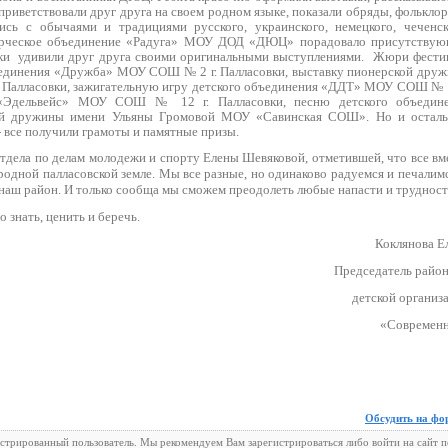
 приветствовали друг друга на своем родном языке, показали обряды, фолькло
ись с обычаями и традициями русского, украинского, немецкого, чеченск
орческое объединение «Радуга» МОУ ДОД «ДЮЦ» порадовало присутству
ики
удивили друг друга своими оригинальными выступлениями.
Жюри фести
ъединения «Дружба» МОУ СОШ № 2 г. Палласовки, выставку пионерской дру
 Палласовки, зажигательную игру детского объединения «ДДТ» МОУ СОШ № 1
 «Эдельвейс» МОУ СОШ № 12 г. Палласовки, песню детского объедин
кой дружины имени Ульяны Громовой МОУ «Савинская СОШ». Но и остал
- все получили грамоты и памятные призы.
отдела по делам молодежи и спорту Елены Шевяковой, отметившей, что все вм
родной палласовской земле. Мы все разные, но одинаково радуемся и печалимс
о наш район. И только сообща мы сможем преодолеть любые напасти и трудност
 знать, ценить и беречь.
Коклянова Е
Председатель райо
детской организ
«Современ
Обсудить на фо
истрированный пользователь. Мы рекомендуем Вам зарегистрироваться либо войти на сайт 