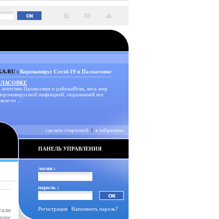
A.RU :
Коронавирус Covid-19 в Палласовке
ЛЛАСОВКЕ
 жителям Палласовки и районаИтак, весь мир
 коронавирусной инфекцией, поразившей все
ком-то ...
сделать стартовой
|
в избранное
ПАНЕЛЬ УПРАВЛЕНИЯ
логин :
пароль :
Регистрация
|
Напомнить пароль?
тали
ющие