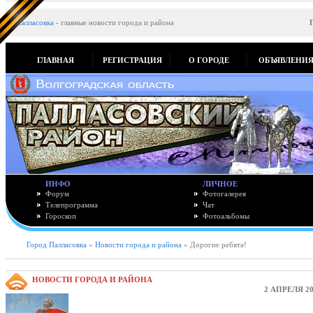
Палласовка
-
главные новости города и района
ГЛАВНАЯ
РЕГИСТРАЦИЯ
О ГОРОДЕ
ОБЪЯВЛЕНИ
ИНФО
ЛИЧНОЕ
Форум
Фотогалерея
Телепрограмма
Чат
Гороскоп
Фотоальбомы
Город Палласовка
»
Новости города и района
» Дорогие ребята!
НОВОСТИ ГОРОДА И РАЙОНА
2 АПРЕЛЯ 20
Дор