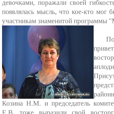
девочками, поражали своей гибкост
появлялась мысль, что кое-кто мог 
участникам знаменитой программы "
Полн
приве
вост
аплоди
Прису
предс
райо
Козина Н.М. и председатель комите
Е.В. тоже выразили свой востор