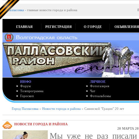
Палласовка
-
главные новости города и района
ГЛАВНАЯ
РЕГИСТРАЦИЯ
О ГОРОДЕ
ОБЪЯВЛЕНИ
ИНФО
ЛИЧНОЕ
Форум
Фотогалерея
Телепрограмма
Чат
Гороскоп
Фотоальбомы
Город Палласовка
»
Новости города и района
» Савинской "Грации" 20 лет
НОВОСТИ ГОРОДА И РАЙОНА
20 МАРТА 20
Мы уже не раз писали 