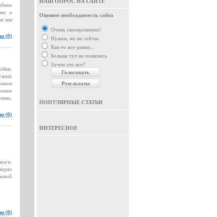
НАШ ОПРОС НА САЙТЕ
обное
ами и
Оцените необходимость сайта
ко мы
Очень своевременно!
и (0)
Нужен, но не сейчас
Как-то все-равно...
Больше тут не появлюсь
Зачем это все?
ойки.
езных
рамок
жение
ливо,
ПОПУЛЯРНЫЕ СТАТЬИ
и (0)
ИНТЕРЕСНОЕ
ноги.
верно
ковой
и (0)