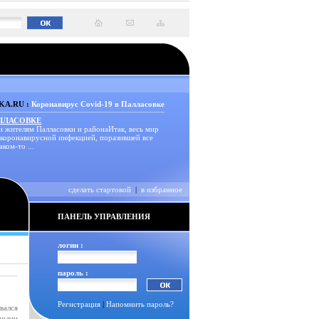
A.RU :
Коронавирус Covid-19 в Палласовке
АЛЛАСОВКЕ
и жителям Палласовки и районаИтак, весь мир
 коронавирусной инфекцией, поразившей все
аком-то ...
сделать стартовой
|
в избранное
ПАНЕЛЬ УПРАВЛЕНИЯ
логин :
пароль :
Регистрация
|
Напомнить пароль?
вался
нными