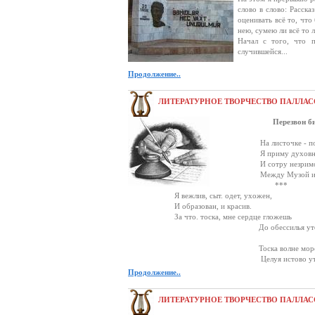
слово в слово: Расска
оценивать всё то, чт
нею, сумею ли всё то 
Начал с того, что п
случившейся...
Продолжение..
ЛИТЕРАТУРНОЕ ТВОРЧЕСТВО ПАЛЛАС
Перезвон би
На листочке - поле
Я приму духовный 
И сотру незримо 
Между Музой и Т
***
Я вежлив, сыт. одет, ухожен,
И образован, и красив.
За что. тоска, мне сердце гложешь
До обессилья утоми
Тоска волне морской по
Целуя истово утес, 
Продолжение..
ЛИТЕРАТУРНОЕ ТВОРЧЕСТВО ПАЛЛАС