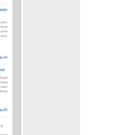
ИМИР
омик.
рбузы
одили
едом,
и (4)
МИР
айшей
йским
ельно
 Мама
и (0)
.3
почти