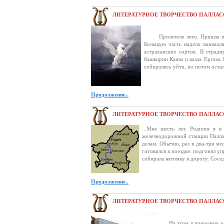
ЛИТЕРАТУРНОЕ ТВОРЧЕСТВО ПАЛЛАС
Пролетело лето. Пришла пора 
Большую часть надела занимали
астраханских сортов. В страд
башкирин Каюм и казах Ергаза. 
собирались уйти, но потом остал
Продолжение..
ЛИТЕРАТУРНОЕ ТВОРЧЕСТВО ПАЛЛАС
...Мне шесть лет. Родился я 
железнодорожной станции Паллас
делам. Обычно, раз в два-три ме
готовился к поездке: подгонял у
собирала котомку в дорогу. Соседи
Продолжение..
ЛИТЕРАТУРНОЕ ТВОРЧЕСТВО ПАЛЛАС
На этом я прерываю р