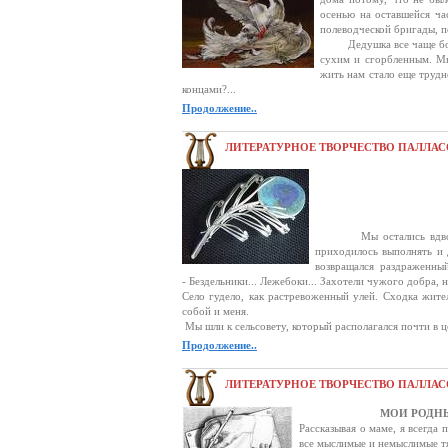
осенью на оставшейся ча
полеводческой бригады, по
Дедушка все чаще болел,
сухим и сгорбленным. Мы
жить нам стало еще трудне
концами?...
Продолжение..
ЛИТЕРАТУРНОЕ ТВОРЧЕСТВО ПАЛЛАС
Глава 
Мы остались вдвоем с д
приходилось выполнять и 
возвращался раздраженный 
- Бездельники... Лежебоки... Захотели чужого добра, 
Село гудело, как растревоженный улей. Сходка жител
собой и меня.
Мы шли к сельсовету, который располагался почти в ц
Продолжение..
ЛИТЕРАТУРНОЕ ТВОРЧЕСТВО ПАЛЛАС
МОИ РОДНЫ
Рассказывая о маме, я всегда
все мыслимые и немыслимые т