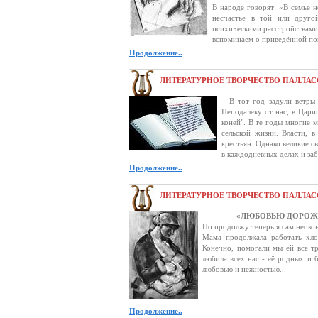
В народе говорят: «В семье н
несчастье в той или друго
психическими расстройствами.
вспоминаем о приведённой пог
Продолжение..
ЛИТЕРАТУРНОЕ ТВОРЧЕСТВО ПАЛЛАС
В тот год задули ветры 
Неподалеку от нас, в Цари
коней". В те годы многие 
сельской жизни. Власти, в
крестьян. Однако великие с
в каждодневных делах и заб
Продолжение..
ЛИТЕРАТУРНОЕ ТВОРЧЕСТВО ПАЛЛАС
«ЛЮБОВЬЮ ДОРОЖИТ
Но продолжу теперь я сам неоко
Мама продолжала работать хло
Конечно, помогали мы ей все тр
любила всех нас - её родных и б
любовью и нежностью...
Продолжение..