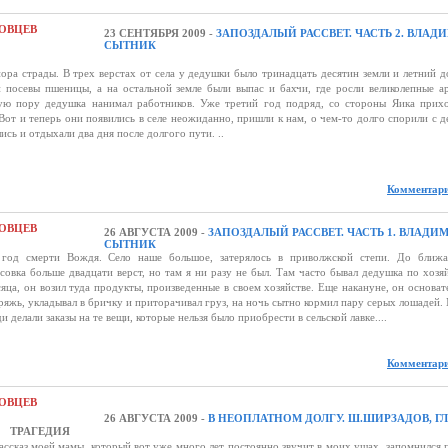
ОВЦЕВ
23 СЕНТЯБРЯ 2009 -
ЗАПОЗДАЛЫЙ РАССВЕТ. ЧАСТЬ 2. ВЛАД
СЫТНИК
страды. В трех верстах от села у дедушки было тринадцать десятин земли и летний д
 посевы пшеницы, а на остальной земле были выпас и бахчи, где росли великолепные а
ную пору дедушка нанимал работников. Уже третий год подряд, со стороны Яика прих
Вот и теперь они появились в селе неожиданно, пришли к нам, о чем-то долго спорили с д
ись и отдыхали два дня после долгого пути. ..
Комментари
ОВЦЕВ
26 АВГУСТА 2009 -
ЗАПОЗДАЛЫЙ РАССВЕТ. ЧАСТЬ 1. ВЛАДИ
СЫТНИК
в год смерти Вождя. Село наше большое, затерялось в приволжской степи. До ближ
овка больше двадцати верст, но там я ни разу не был. Там часто бывал дедушка по хозя
сяца, он возил туда продукты, произведенные в своем хозяйстве. Еще накануне, он основат
пряжь, укладывал в бричку и приторачивал груз, на ночь сытно кормил пару серых лошадей.
 делали заказы на те вещи, которые нельзя было приобрести в сельской лавке....
Комментари
ОВЦЕВ
26 АВГУСТА 2009 -
В НЕОПЛАТНОМ ДОЛГУ. Ш.ШИРЗАДОВ, ГЛ
ТРАГЕДИЯ
ассказ моей мамы, который вот уже много лет постоянно звучит в моих ушах, запомнился 