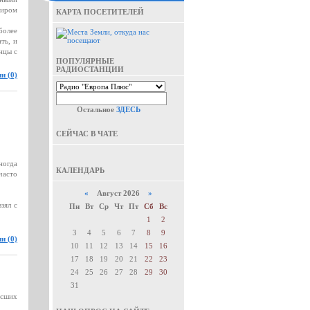
диром
КАРТА ПОСЕТИТЕЛЕЙ
.
более
ть, и
нцы с
ПОПУЛЯРНЫЕ
РАДИОСТАНЦИИ
и (0)
Остальное
ЗДЕСЬ
СЕЙЧАС В ЧАТЕ
ногда
КАЛЕНДАРЬ
часто
«
Август 2026
»
зял с
Пн
Вт
Ср
Чт
Пт
Сб
Вс
1
2
3
4
5
6
7
8
9
и (0)
10
11
12
13
14
15
16
17
18
19
20
21
22
23
24
25
26
27
28
29
30
31
ёсших