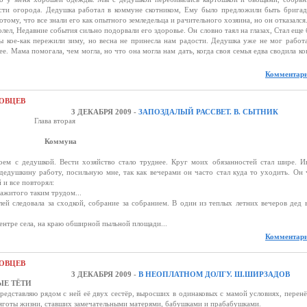
сти огорода. Дедушка работал в коммуне скотником, Ему было предложили быть брига
тому, что все знали его как опытного земледельца и рачительного хозяина, но он отказался
 Недавние события сильно подорвали его здоровье. Он словно таял на глазах, Стал еще 
 кое-как пережили зиму, но весна не принесла нам радости. Дедушка уже не мог работа
е. Мама помогала, чем могла, но что она могла нам дать, когда своя семья едва сводила ко
Комментари
ОВЦЕВ
3 ДЕКАБРЯ 2009 -
ЗАПОЗДАЛЫЙ РАССВЕТ. В. СЫТНИК
вторая
Коммуна
едушкой. Вести хозяйство стало труднее. Круг моих обязанностей стал шире. И
дедушкину работу, посильную мне, так как вечерами он часто стал куда то уходить. Он 
и все повторял:
нажитого таким трудом...
ей следовала за сходкой, собрание за собранием. В один из теплых летних вечеров дед в
ентре села, на краю обширной пыльной площади...
Комментари
ОВЦЕВ
3 ДЕКАБРЯ 2009 -
В НЕОПЛАТНОМ ДОЛГУ. Ш.ШИРЗАДОВ
Е ТЁТИ
 представляю рядом с ней её двух сестёр, выросших в одинаковых с мамой условиях, перен
яготы жизни, ставших замечательными матерями, бабушками и прабабушками.