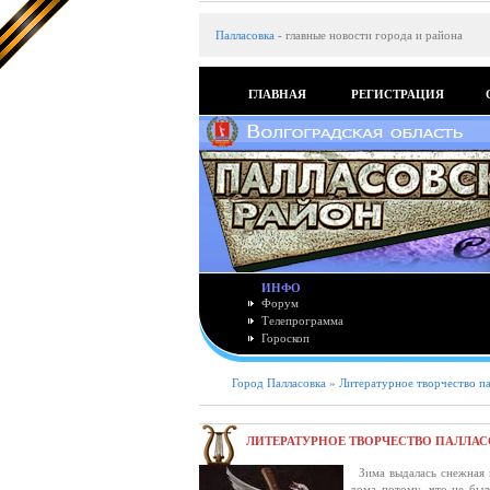
Палласовка
-
главные новости города и района
ГЛАВНАЯ
РЕГИСТРАЦИЯ
ИНФО
Форум
Телепрограмма
Гороскоп
Город Палласовка
»
Литературное творчество п
ЛИТЕРАТУРНОЕ ТВОРЧЕСТВО ПАЛЛАС
Зима выдалась снежная и
дома потому, что не бы