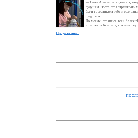
— Слава Аллаху, дождалась я, ког
будущем. Часто стал спрашивать м
были ровесниками тебе и еще рань
будущего.
По-моему, страшнее всех болезней
знать или забыть тех, кто жил рад
Продолжение..
ПОСЛЕ