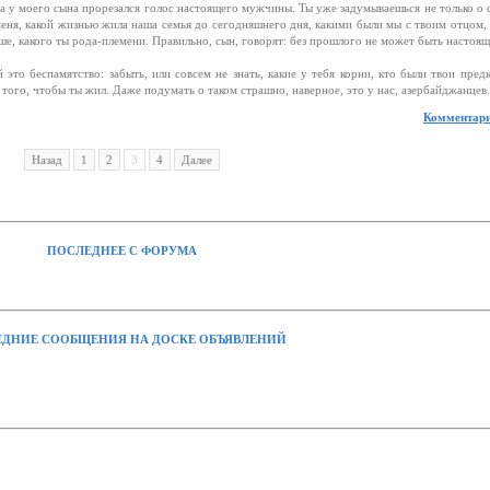
да у моего сына прорезался голос настоящего мужчины. Ты уже задумываешься не только о 
еня, какой жизнью жила наша семья до сегодняшнего дня, какими были мы с твоим отцом, 
ше, какого ты рода-племени. Правильно, сын, говорят: без прошлого не может быть настоящ
 это беспамятство: забыть, или совсем не знать, какие у тебя корни, кто были твои предк
и того, чтобы ты жил. Даже подумать о таком страшно, наверное, это у нас, азербайджанцев.
Комментари
Назад
1
2
3
4
Далее
ПОСЛЕДНЕЕ С ФОРУМА
ДНИЕ СООБЩЕНИЯ НА ДОСКЕ ОБЪЯВЛЕНИЙ