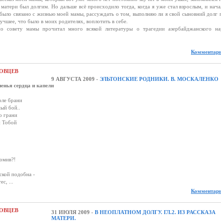
з матери был долгим. Но дальше всё происходило тогда, когда я уже стал взрослым, и нача
о было связано с жизнью моей мамы, рассуждать о том, выполняю ли я свой сыновний долг 
лучшее, что было в моих родителях, воплотить в себе.
о совету мамы прочитал много всякой литературы о трагедии азербайджанского на
Комментари
ОВЦЕВ
9 АВГУСТА 2009 -
ЭЛЬТОНСКИЕ РОДНИКИ. В. МОСКАЛЕНКО
енья сердца и капели
 брани
бой..
грани
обой
в?!
добна -
...
Комментари
ОВЦЕВ
31 ИЮЛЯ 2009 -
В НЕОПЛАТНОМ ДОЛГУ. ГЛ.2. ИЗ РАССКАЗА
МАТЕРИ.