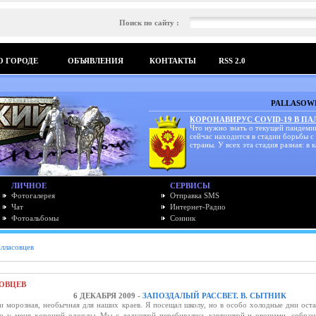
Поиск по сайту :
О ГОРОДЕ
ОБЪЯВЛЕНИЯ
КОНТАКТЫ
RSS 2.0
PALLASOWK
КОРОНАВИРУС COVID-19 В П
Что нужно знать о текущей пандеми
сейчас находится в стадии борьбы с
страны. У всех эта стадия разная: в к
ЛИЧНОЕ
СЕРВИСЫ
Фотогалерея
Отправка SMS
Чат
Интернет-Радио
Фотоальбомы
Сонник
алласовцев
ОВЦЕВ
6 ДЕКАБРЯ 2009 -
ЗАПОЗДАЛЫЙ РАССВЕТ. В. СЫТНИК
 морозная, необычная для наших краев. Я посещал школу, но в особо холодные дни оста
ло у меня хорошей одежды. Мы с дедушкой перебивались картошкой и овощами, собра