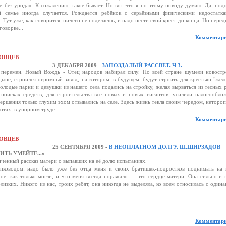
е без урода». К сожалению, такое бывает. Но вот что я по этому поводу думаю. Да, под
й семье иногда случается. Рождается ребёнок с серьёзными физическими недостатк
 Тут уже, как говорится, ничего не поделаешь, и надо нести свой крест до конца. Но неред
оворке...
Комментари
ОВЦЕВ
3 ДЕКАБРЯ 2009 -
ЗАПОЗДАЛЫЙ РАССВЕТ. Ч 3.
перемен. Новый Вождь - Отец народов набирал силу. По всей стране шумели новостр
цыне, строился огромный завод, на котором, в будущем, будут строить для крестьян "жел
молодые парни и девушки из нашего села подались на стройку, желая вырваться из тесных 
 поисках средств, для строительства все новых и новых гигантов, усилили налогообло
вершения только глухим эхом отзывались на селе. Здесь жизнь текла своим чередом, нетороп
отах, в упорном труде...
Комментари
ОВЦЕВ
25 СЕНТЯБРЯ 2009 -
В НЕОПЛАТНОМ ДОЛГУ. Ш.ШИРЗАДОВ
Ь УМЕЙТЕ...»
нченный рассказ матери о выпавших на её долю испытаниях.
пководом: надо было уже без отца меня и своих братишек-подростков поднимать на 
ое, как только могли, и что меня всегда поражало — это сердце матери. Она сильно и 
лизких. Никого из нас, троих ребят, она никогда не выделяла, ко всем относилась с одина
Комментари