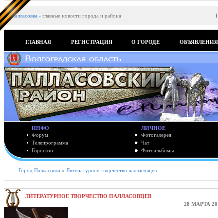
Палласовка
-
главные новости города и района
ГЛАВНАЯ
РЕГИСТРАЦИЯ
О ГОРОДЕ
ОБЪЯВЛЕНИ
ИНФО
ЛИЧНОЕ
Форум
Фотогалерея
Телепрограмма
Чат
Гороскоп
Фотоальбомы
Город Палласовка
»
Литературное творчество палласовцев
ЛИТЕРАТУРНОЕ ТВОРЧЕСТВО ПАЛЛАСОВЦЕВ
28 МАРТА 20