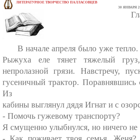
ЛИТЕРАТУРНОЕ ТВОРЧЕСТВО ПАЛЛАСОВЦЕВ
30 ЯНВАРЯ 2
Глава пе
В начале апреля было уже тепло. Я
Рыжуха еле тянет тяжелый груз
непролазной грязи. Навстречу, пу
гусеничный трактор. Поравнявшись 
Из
кабины выглянул дядя Игнат и с озор
- Помочь гужевому транспорту?
Я смущенно улыбнулся, но ничего не 
- Как поживает твоя семья, Женя?