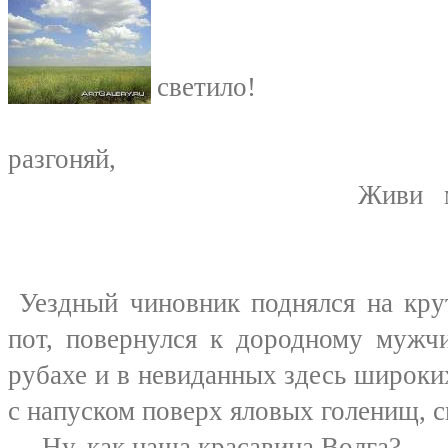
Не пога
светило!
Туман 
разгоняй,
Живи меня твоею
Т. ШЕВЧ
Уездный чиновник поднялся на крут
пот, повернулся к дородному мужч
рубахе и в невиданных здесь широки
с напуском поверх яловых голенищ, с
— Ну, как наша красавица Волга?