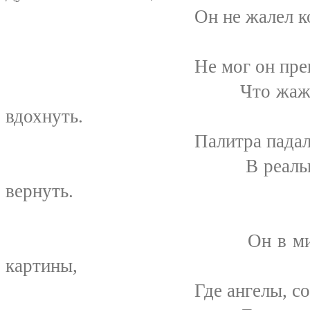
Он не жалел количест
Не мог он превозиочь 
Что жаждала в его 
вдохнуть.
Палитра падала - дрож
В реальный мир его,
вернуть.
Он в мире том, гд
картины,
Где ангелы, сошедшие