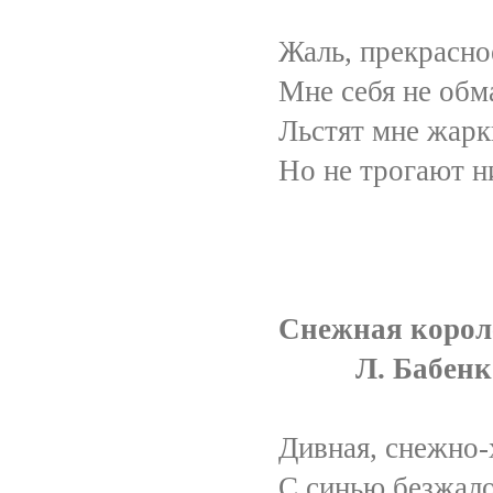
Жаль, прекрасное сви
Мне себя не обману
Льстят мне жаркие пр
Но не трогают ничу
Снежная корол
Л. Бабенк
Дивная, снежно-холо
С синью безжалостны