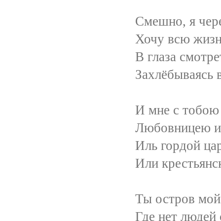
Смешно, я чересчур п
Хочу всю жизнь сво
В глаза смотреть, пок
Захлёбываясь в син
И мне с тобою всё от
Любовницею иль ж
Иль гордой царственн
Или крестьянской кр
Ты остров мой средь б
Где нет людей с их м