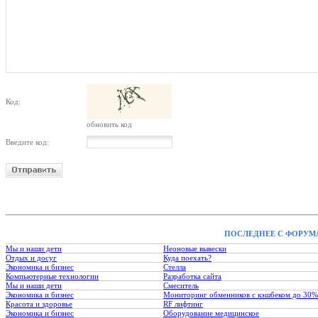
Код:
обновить код
Введите код:
ПОСЛЕДНЕЕ С ФОРУМ
Мы и наши дети
Неоновые вывески
Отдых и досуг
Куда поехать?
Экономика и бизнес
Стелла
Компьютерные технологии
Разработка сайта
Мы и наши дети
Смеситель
Экономика и бизнес
Мониторинг обменников с кэшбеком до 30%
Красота и здоровье
RF лифтинг
Экономика и бизнес
Оборудование медицинское