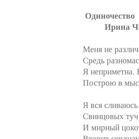
Одиночество
Ирина Чередни
Меня не различишь в л
Средь разномастных п
Я неприметна. В шум
Построю в мыслях замо
Я вся сливаюсь с серо
Свинцовых туч, гранит
И мирный цокот тонки
Вторит сердцам холодн