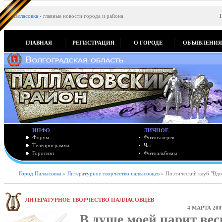
Палласовка
-
главные новости города и района
ГЛАВНАЯ
РЕГИСТРАЦИЯ
О ГОРОДЕ
ОБЪЯВЛЕНИ
ИНФО
ЛИЧНОЕ
Форум
Фотогалерея
Телепрограмма
Чат
Гороскоп
Фотоальбомы
Город Палласовка
»
Литературное творчество палласовцев
» Поэтический клуб "Вдо
ЛИТЕРАТУРНОЕ ТВОРЧЕСТВО ПАЛЛАСОВЦЕВ
4 МАРТА 200
В душе моей царит вес