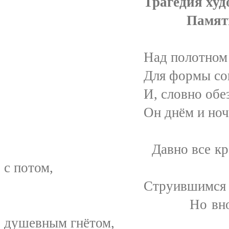
Трагедия ху
Памяти Ю. П. Ф
Над полотном усердств
Для формы совершенст
И, словно обезумевши
Он днём и ночью ту ка
Давно все краски на х
с потом,
Струившимся с уже се
Но вновь и вновь,
душевным гнётом,