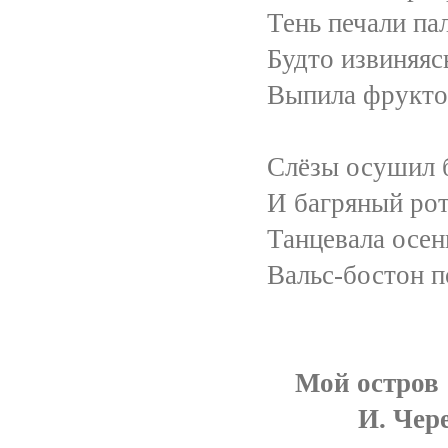
Тень печали пало на
Будто извиняясь, с л
Выпила фруктовое 
Слёзы осушил бродяг
И багряный рот захо
Танцевала осень на р
Вальс-бостон по парка
Мой остров
И. Череднич