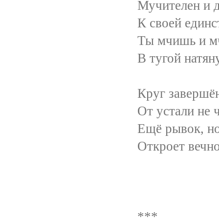
Мучителен и долог
К своей единственной
Ты мчишь и мчишь - мн
В тугой натянутой 
Круг завершён. И сно
От устали не чуешь
Ещё рывок, но кто-т
Откроет вечности ч
***