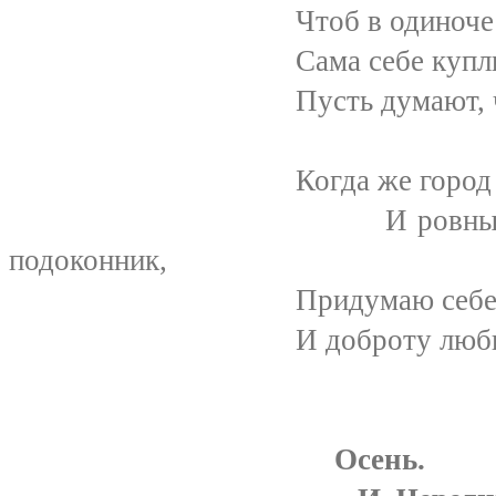
Чтоб в одиночестве мен
Сама себе куплю цвет
Пусть думают, что мне
Когда же город погрузи
И ровный свет луны
подоконник,
Придумаю себе я те
И доброту любимого л
Осень.