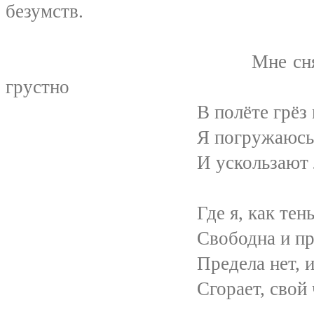
безумств.
Мне снятся сны...
грустно
В полёте грёз мне неж
Я погружаюсь в омут б
И ускользают лица,
Где я, как тень, легка 
Свободна и прозрачна 
Предела нет, и в вечн
Сгорает, свой черёд п