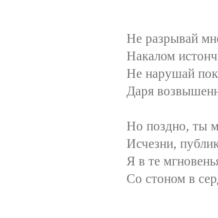
Не разрывай мне душу
Накалом истончённых
Не нарушай покой мо
Даря возвышенную г
Но поздно, ты меня п
Исчезни, публика и 
Я в те мгновенья мир
Со стоном в сердце и в