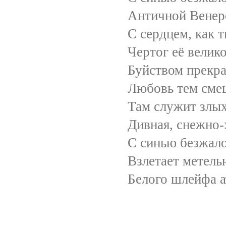
Античной Венере под
С сердцем, как твёрды
Чертог её великоле
Буйством прекрасней
Любовь тем смешна и 
Там служит злых карли
Дивная, снежно-хол
С синью безжалостных
Взлетает метелью под
Белого шлейфа атл