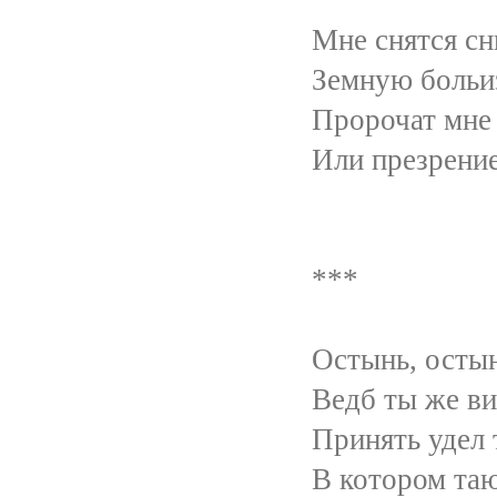
Мне снятся сны... Крыл
Земную больизведав 
Пророчат мне судьбе 
Или презрение забыто
***
Остынь, остынь, моя
Ведб ты же видишь - 
Принять удел твоих
В котором таю отчу