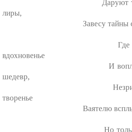
Даруют трепетно м
лиры,
Завесу тайны открыва
Где белым облак
вдохновенье
И воплощается в 
шедевр,
Незримой нимфой
творенье
Ваятелю всплывает из 
Но только шорох з