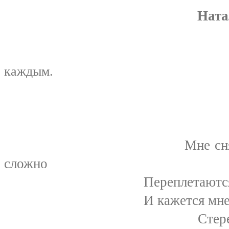
Ната
каждым.
Мы не в ответе
Л. Васил
Мне снятся сны... 
сложно
Переплетаются они на 
И кажется мне, прост
Стереть из памят