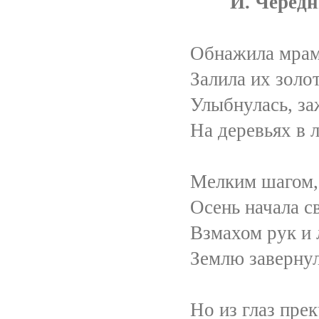
И. Чередниче
Обнажила мраморные
Залила их золотом в
Улыбнулась, зажигая
На деревьях в летнем 
Мелким шагом, медлен
Осень начала свой гру
Взмахом рук и лёгким 
Землю завернула в жё
Но из глаз прекрасных 