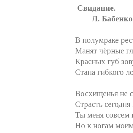
Свидание.
Л. Бабенко
В полумраке ресто
Манят чёрные глаз
Красных губ зовущих
Стана гибкого лоз
Восхищенья не скрыв
Страсть сегодня прав
Ты меня совсем не з
Но к ногам моим уп