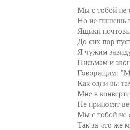
Мы с тобой не ссор
Но не пишешь т
Ящики почтовы
До сих пор пуст
Я чужим завиду
Письмам и звонка
Говорящим: "Мил
Как одни вы там
Мне в конверте прос
Не приносят вест
Мы с тобой не ссор
Так за что же мес