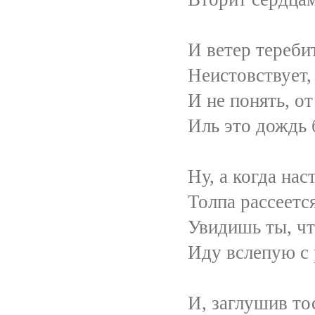
И ветер теребит волос
Неистовствует, зло сры
И не понять, от слёз м
Иль это дождь бросает м
Ну, а когда наступит
Толпа рассеется, и дож
Увидишь ты, что я со
Иду вслепую с риском 
И, заглушив тоскливый