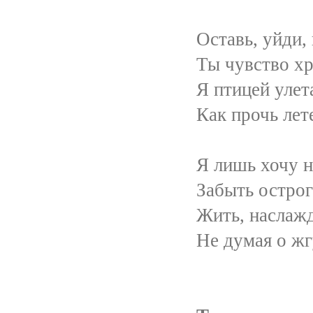
Оставь, уйди, исчезн
Ты чувство хрупкое 
Я птицей улетаю в 
Как прочь летела М
Я лишь хочу найти 
Забыть острог твоей
Жить, наслаждаться, 
Не думая о жгучей 