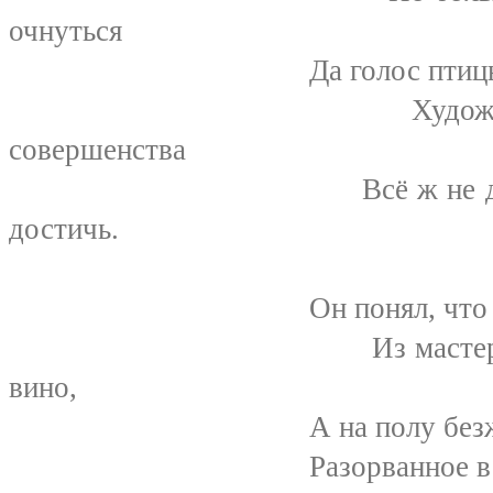
очнуться
Да голос птицы, проле
Художник понял, ч
совершенства
Всё ж не дано прост
достичь.
Он понял, что его тал
Из мастерской ушёл 
вино,
А на полу безжизнен
Разорванное в клочья