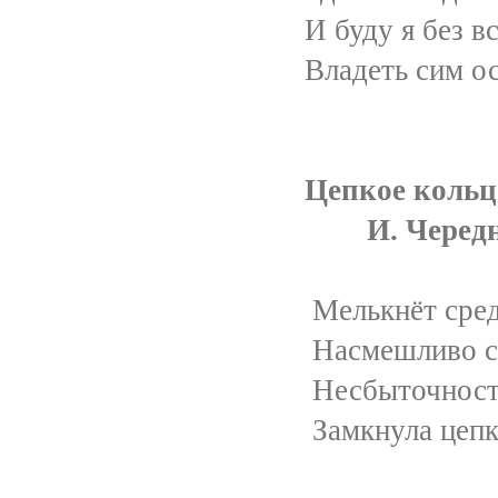
И буду я без всякой
Владеть сим острово
Цепкое кольц
И. Чередниче
Мелькнёт средь множ
Насмешливо судьбы
Несбыточность мои
Замкнула цепкое ко