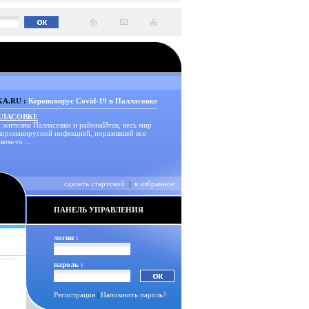
A.RU :
Коронавирус Covid-19 в Палласовке
ЛЛАСОВКЕ
 жителям Палласовки и районаИтак, весь мир
 коронавирусной инфекцией, поразившей все
ком-то ...
сделать стартовой
|
в избранное
ПАНЕЛЬ УПРАВЛЕНИЯ
логин :
пароль :
Регистрация
|
Напомнить пароль?