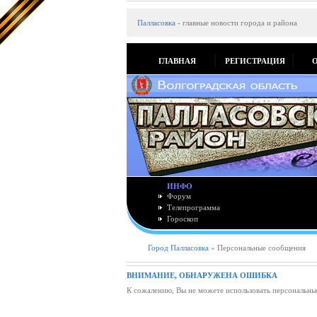
Палласовка
-
главные новости города и района
ГЛАВНАЯ
РЕГИСТРАЦИЯ
ИНФО
Форум
Телепрограмма
Гороскоп
Город Палласовка
» Персональные сообщения
ВНИМАНИЕ, ОБНАРУЖЕНА ОШИБКА
К сожалению, Вы не можете использовать персональны