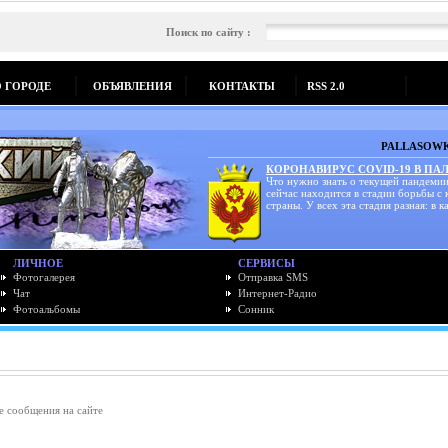
Поиск по сайту :
О ГОРОДЕ
ОБЪЯВЛЕНИЯ
КОНТАКТЫ
RSS 2.0
PALLASOWK
КОРОНАВИРУС COVID-19 В ПА
Что нужно знать о текущей пандемии
сейчас находится в стадии борьбы с
страны. У всех эта стадия разная: в ка
ЛИЧНОЕ
СЕРВИСЫ
Фотогалерея
Отправка SMS
Чат
Интернет-Радио
Фотоальбомы
Сонник
е сообщения на сайте