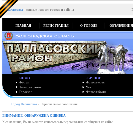
Палласовка
-
главные новости города и района
ГЛАВНАЯ
РЕГИСТРАЦИЯ
О ГОРОДЕ
ОБЪЯВЛЕНИ
ИНФО
ЛИЧНОЕ
Форум
Фотогалерея
Телепрограмма
Чат
Гороскоп
Фотоальбомы
Город Палласовка
» Персональные сообщения
ВНИМАНИЕ, ОБНАРУЖЕНА ОШИБКА
К сожалению, Вы не можете использовать персональные сообщения на сайте