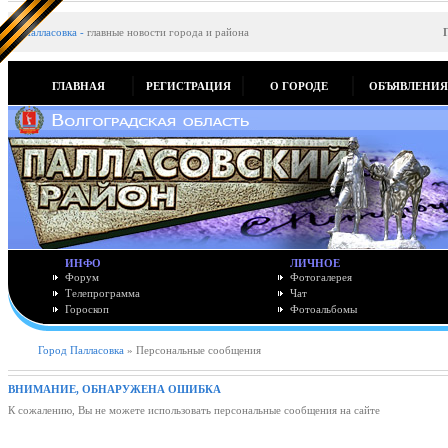
Палласовка
-
главные новости города и района
ГЛАВНАЯ
РЕГИСТРАЦИЯ
О ГОРОДЕ
ОБЪЯВЛЕНИ
ИНФО
ЛИЧНОЕ
Форум
Фотогалерея
Телепрограмма
Чат
Гороскоп
Фотоальбомы
Город Палласовка
» Персональные сообщения
ВНИМАНИЕ, ОБНАРУЖЕНА ОШИБКА
К сожалению, Вы не можете использовать персональные сообщения на сайте