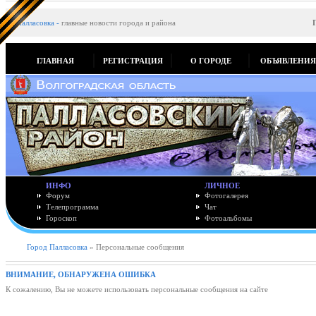
Палласовка
-
главные новости города и района
ГЛАВНАЯ
РЕГИСТРАЦИЯ
О ГОРОДЕ
ОБЪЯВЛЕНИ
ИНФО
ЛИЧНОЕ
Форум
Фотогалерея
Телепрограмма
Чат
Гороскоп
Фотоальбомы
Город Палласовка
» Персональные сообщения
ВНИМАНИЕ, ОБНАРУЖЕНА ОШИБКА
К сожалению, Вы не можете использовать персональные сообщения на сайте