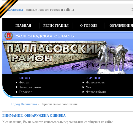
Палласовка
-
главные новости города и района
ГЛАВНАЯ
РЕГИСТРАЦИЯ
О ГОРОДЕ
ОБЪЯВЛЕНИ
ИНФО
ЛИЧНОЕ
Форум
Фотогалерея
Телепрограмма
Чат
Гороскоп
Фотоальбомы
Город Палласовка
» Персональные сообщения
ВНИМАНИЕ, ОБНАРУЖЕНА ОШИБКА
К сожалению, Вы не можете использовать персональные сообщения на сайте