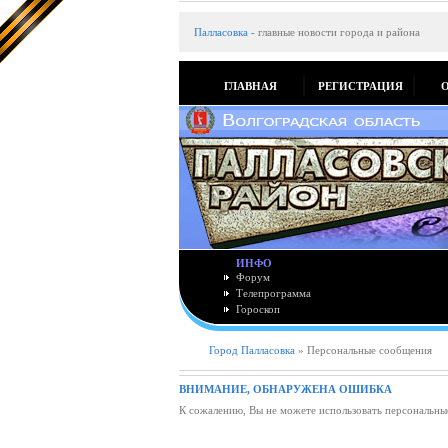
Палласовка
-
главные новости города и района
ГЛАВНАЯ
РЕГИСТРАЦИЯ
ИНФО
Форум
Телепрограмма
Гороскоп
Город Палласовка
» Персональные сообщения
ВНИМАНИЕ, ОБНАРУЖЕНА ОШИБКА
К сожалению, Вы не можете использовать персональны