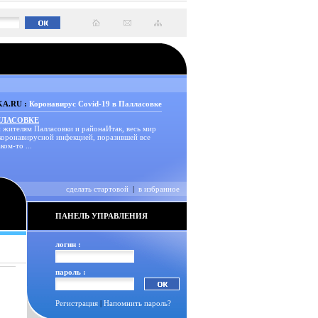
A.RU :
Коронавирус Covid-19 в Палласовке
ЛЛАСОВКЕ
 жителям Палласовки и районаИтак, весь мир
 коронавирусной инфекцией, поразившей все
ком-то ...
сделать стартовой
|
в избранное
ПАНЕЛЬ УПРАВЛЕНИЯ
логин :
пароль :
Регистрация
|
Напомнить пароль?