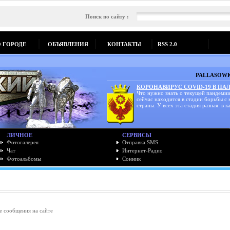
Поиск по сайту :
О ГОРОДЕ
ОБЪЯВЛЕНИЯ
КОНТАКТЫ
RSS 2.0
PALLASOWK
КОРОНАВИРУС COVID-19 В ПА
Что нужно знать о текущей пандемии
сейчас находится в стадии борьбы с
страны. У всех эта стадия разная: в ка
ЛИЧНОЕ
СЕРВИСЫ
Фотогалерея
Отправка SMS
Чат
Интернет-Радио
Фотоальбомы
Сонник
е сообщения на сайте