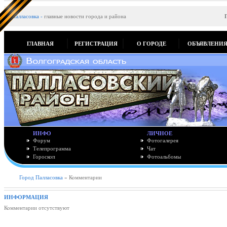
Палласовка
-
главные новости города и района
ГЛАВНАЯ
РЕГИСТРАЦИЯ
О ГОРОДЕ
ОБЪЯВЛЕНИ
ИНФО
ЛИЧНОЕ
Форум
Фотогалерея
Телепрограмма
Чат
Гороскоп
Фотоальбомы
Город Палласовка
» Комментарии
ИНФОРМАЦИЯ
Комментарии отсутствуют