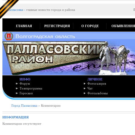
Палласовка
-
главные новости города и района
ГЛАВНАЯ
РЕГИСТРАЦИЯ
О ГОРОДЕ
ОБЪЯВЛЕНИ
ИНФО
ЛИЧНОЕ
Форум
Фотогалерея
Телепрограмма
Чат
Гороскоп
Фотоальбомы
Город Палласовка
» Комментарии
ИНФОРМАЦИЯ
Комментарии отсутствуют