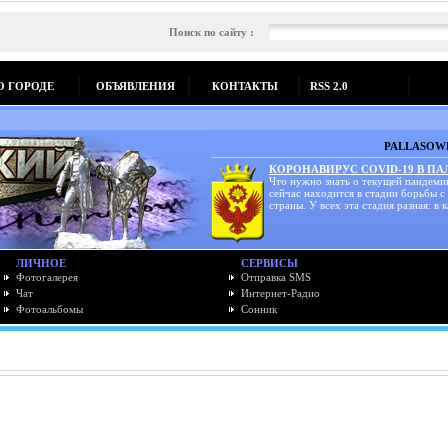
Поиск по сайту :
О ГОРОДЕ
ОБЪЯВЛЕНИЯ
КОНТАКТЫ
RSS 2.0
PALLASOWK
КОРОНАВИРУС COVID-19 В П
Что нужно знать о текущей пандеми
сейчас находится в стадии борьбы с
страны. У всех эта стадия разная: в к
ЛИЧНОЕ
СЕРВИСЫ
Фотогалерея
Отправка SMS
Чат
Интернет-Радио
Фотоальбомы
Сонник