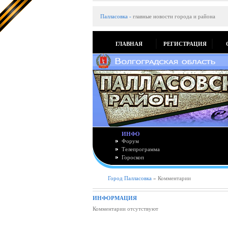
Палласовка
-
главные новости города и района
ГЛАВНАЯ
РЕГИСТРАЦИЯ
ИНФО
Форум
Телепрограмма
Гороскоп
Город Палласовка
» Комментарии
ИНФОРМАЦИЯ
Комментарии отсутствуют