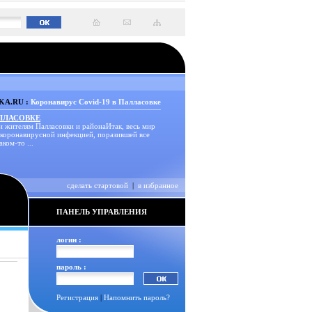
A.RU :
Коронавирус Covid-19 в Палласовке
АЛЛАСОВКЕ
и жителям Палласовки и районаИтак, весь мир
 коронавирусной инфекцией, поразившей все
аком-то ...
сделать стартовой
|
в избранное
ПАНЕЛЬ УПРАВЛЕНИЯ
логин :
пароль :
Регистрация
|
Напомнить пароль?