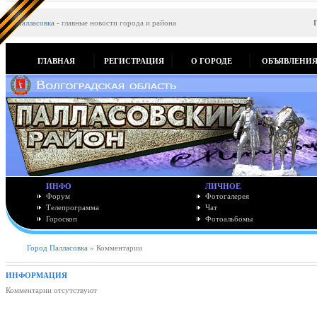
Палласовка
-
главные новости города и района
ГЛАВНАЯ
РЕГИСТРАЦИЯ
О ГОРОДЕ
ОБЪЯВЛЕНИ
ИНФО
ЛИЧНОЕ
Форум
Фотогалерея
Телепрограмма
Чат
Гороскоп
Фотоальбомы
Город Палласовка
» Комментарии
ИНФОРМАЦИЯ
Комментарии отсутствуют