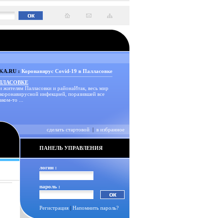
A.RU :
Коронавирус Covid-19 в Палласовке
АЛЛАСОВКЕ
и жителям Палласовки и районаИтак, весь мир
 коронавирусной инфекцией, поразившей все
аком-то ...
сделать стартовой
|
в избранное
ПАНЕЛЬ УПРАВЛЕНИЯ
логин :
пароль :
Регистрация
|
Напомнить пароль?