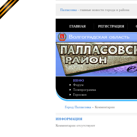
Палласовка
-
главные новости города и района
ГЛАВНАЯ
РЕГИСТРАЦИЯ
ИНФО
Форум
Телепрограмма
Гороскоп
Город Палласовка
» Комментарии
ИНФОРМАЦИЯ
Комментарии отсутствуют