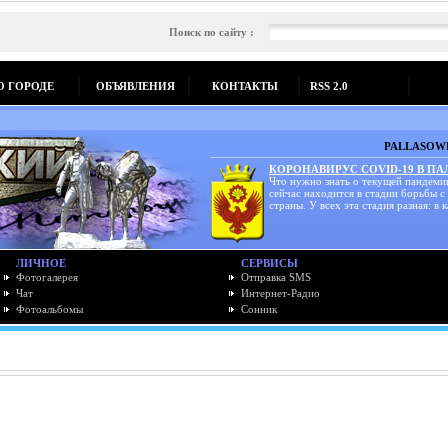
Поиск по сайту :
О ГОРОДЕ
ОБЪЯВЛЕНИЯ
КОНТАКТЫ
RSS 2.0
PALLASOWK
КОРОНАВИРУС COVID-19 В П
Что нужно знать о текущей пандеми
сейчас находится в стадии борьбы с
страны. У всех эта стадия разная: в к
ЛИЧНОЕ
СЕРВИСЫ
Фотогалерея
Отправка SMS
Чат
Интернет-Радио
Фотоальбомы
Сонник