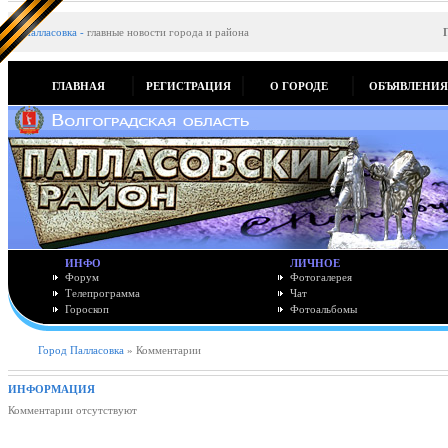
Палласовка
-
главные новости города и района
ГЛАВНАЯ
РЕГИСТРАЦИЯ
О ГОРОДЕ
ОБЪЯВЛЕНИ
ИНФО
ЛИЧНОЕ
Форум
Фотогалерея
Телепрограмма
Чат
Гороскоп
Фотоальбомы
Город Палласовка
» Комментарии
ИНФОРМАЦИЯ
Комментарии отсутствуют