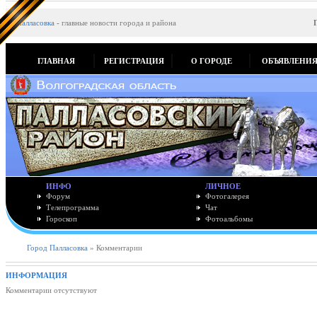
Палласовка
-
главные новости города и района
ГЛАВНАЯ
РЕГИСТРАЦИЯ
О ГОРОДЕ
ОБЪЯВЛЕНИ
ИНФО
ЛИЧНОЕ
Форум
Фотогалерея
Телепрограмма
Чат
Гороскоп
Фотоальбомы
Город Палласовка
» Комментарии
ИНФОРМАЦИЯ
Комментарии отсутствуют