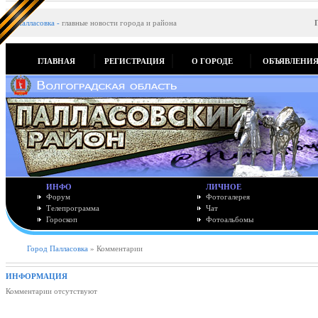
Палласовка
-
главные новости города и района
ГЛАВНАЯ
РЕГИСТРАЦИЯ
О ГОРОДЕ
ОБЪЯВЛЕНИ
ИНФО
ЛИЧНОЕ
Форум
Фотогалерея
Телепрограмма
Чат
Гороскоп
Фотоальбомы
Город Палласовка
» Комментарии
ИНФОРМАЦИЯ
Комментарии отсутствуют