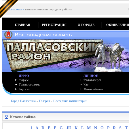
Палласовка
-
главные новости города и района
ГЛАВНАЯ
РЕГИСТРАЦИЯ
О ГОРОДЕ
ОБЪЯВЛЕНИ
ИНФО
ЛИЧНОЕ
Форум
Фотогалерея
Телепрограмма
Чат
Гороскоп
Фотоальбомы
Город Палласовка
»
Галерея
»
Последние комментарии
Каталог файлов
1
A
D
E
F
G
JU
K
L
M
N
O
P
R
S
T