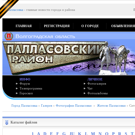
Палласовка
-
главные новости города и района
ГЛАВНАЯ
РЕГИСТРАЦИЯ
О ГОРОДЕ
ОБЪЯВЛЕНИ
ИНФО
ЛИЧНОЕ
Форум
Фотогалерея
Телепрограмма
Чат
Гороскоп
Фотоальбомы
Город Палласовка
»
Галерея
»
Фотографии Палласовки
»
Жители Палласовки
» Ситн
Каталог файлов
1
A
D
E
F
G
JU
K
L
M
N
O
P
R
S
T