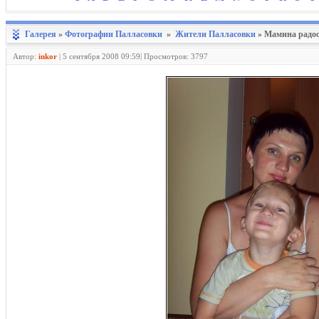
Галерея
»
Фотографии Палласовки
»
Жители Палласовки
» Мамина радо
Автор:
inkor
|
5 сентября 2008 09:59| Просмотров: 3797