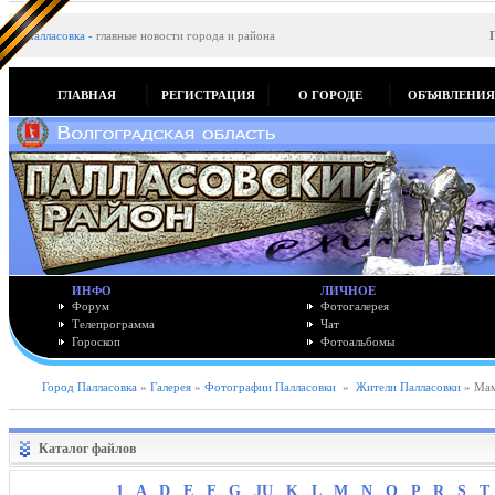
Палласовка
-
главные новости города и района
ГЛАВНАЯ
РЕГИСТРАЦИЯ
О ГОРОДЕ
ОБЪЯВЛЕНИ
ИНФО
ЛИЧНОЕ
Форум
Фотогалерея
Телепрограмма
Чат
Гороскоп
Фотоальбомы
Город Палласовка
»
Галерея
»
Фотографии Палласовки
»
Жители Палласовки
» Мам
Каталог файлов
1
A
D
E
F
G
JU
K
L
M
N
O
P
R
S
T