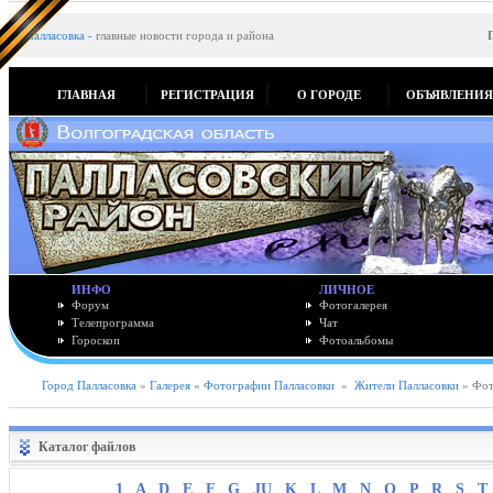
Палласовка
-
главные новости города и района
ГЛАВНАЯ
РЕГИСТРАЦИЯ
О ГОРОДЕ
ОБЪЯВЛЕНИ
ИНФО
ЛИЧНОЕ
Форум
Фотогалерея
Телепрограмма
Чат
Гороскоп
Фотоальбомы
Город Палласовка
»
Галерея
»
Фотографии Палласовки
»
Жители Палласовки
» Фот
Каталог файлов
1
A
D
E
F
G
JU
K
L
M
N
O
P
R
S
T