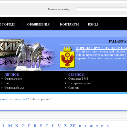
Поиск по сайту :
О ГОРОДЕ
ОБЪЯВЛЕНИЯ
КОНТАКТЫ
RSS 2.0
PALLASOWK
КОРОНАВИРУС COVID-19 В П
Что нужно знать о текущей пандеми
сейчас находится в стадии борьбы с
страны. У всех эта стадия разная: в к
ЛИЧНОЕ
СЕРВИСЫ
Фотогалерея
Отправка SMS
Чат
Интернет-Радио
Фотоальбомы
Сонник
асовки
»
школа №12
» Фотография 1
L
M
N
O
P
R
S
T
U
V
Z
ZH
в
е
ж
з
п
э