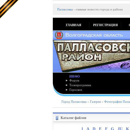
Палласовка
-
главные новости города и района
ГЛАВНАЯ
РЕГИСТРАЦИЯ
ИНФО
Форум
Телепрограмма
Гороскоп
Город Палласовка
»
Галерея
»
Фотографии Палл
Каталог файлов
1
A
D
E
F
G
JU
K