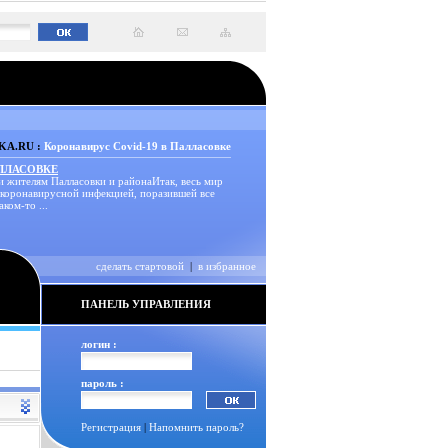
A.RU :
Коронавирус Covid-19 в Палласовке
АЛЛАСОВКЕ
и жителям Палласовки и районаИтак, весь мир
 коронавирусной инфекцией, поразившей все
аком-то ...
сделать стартовой
|
в избранное
ПАНЕЛЬ УПРАВЛЕНИЯ
логин :
пароль :
Регистрация
|
Напомнить пароль?