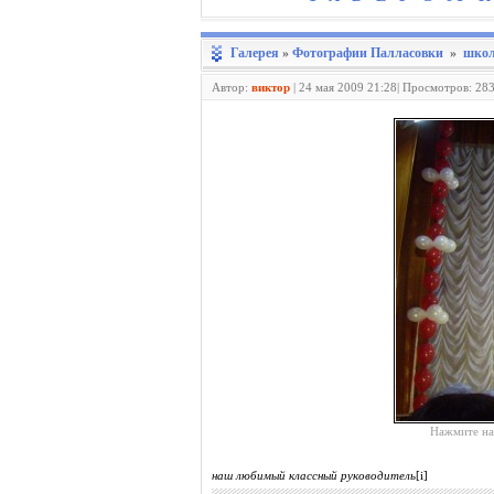
Галерея
»
Фотографии Палласовки
»
школ
Автор:
виктор
|
24 мая 2009 21:28| Просмотров: 28
Нажмите на
наш любимый классный руководитель
[i]