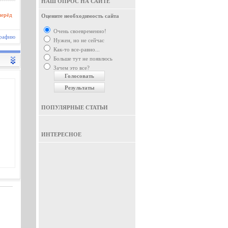
НАШ ОПРОС НА САЙТЕ
перёд
Оцените необходимость сайта
Очень своевременно!
графию
Нужен, но не сейчас
Как-то все-равно...
Больше тут не появлюсь
Зачем это все?
ПОПУЛЯРНЫЕ СТАТЬИ
ИНТЕРЕСНОЕ