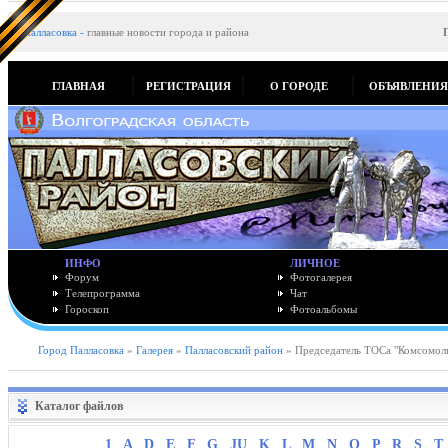
Палласовка
-
главные новости города и района
ГЛАВНАЯ
РЕГИСТРАЦИЯ
О ГОРОДЕ
ОБЪЯВЛЕНИ
ИНФО
ЛИЧНОЕ
Форум
Фотогалерея
Телепрограмма
Чат
Гороскоп
Фотоальбомы
Город Палласовка
»
Галерея
»
Палласовский район
» Председатель ТОСа "Комсомоль
Каталог файлов
1
A
D
E
F
G
JU
K
L
M
N
O
P
R
S
T