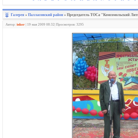
Галерея
»
Палласовский район
» Председатель ТОСа "Комсомольский Литв
Автор:
inkor
|
19 мая 2009 08:32| Просмотров: 3295