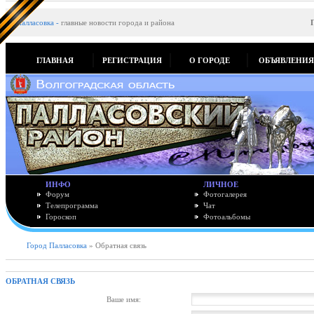
Палласовка
-
главные новости города и района
ГЛАВНАЯ
РЕГИСТРАЦИЯ
О ГОРОДЕ
ОБЪЯВЛЕНИ
ИНФО
ЛИЧНОЕ
Форум
Фотогалерея
Телепрограмма
Чат
Гороскоп
Фотоальбомы
Город Палласовка
» Обратная связь
ОБРАТНАЯ СВЯЗЬ
Ваше имя: