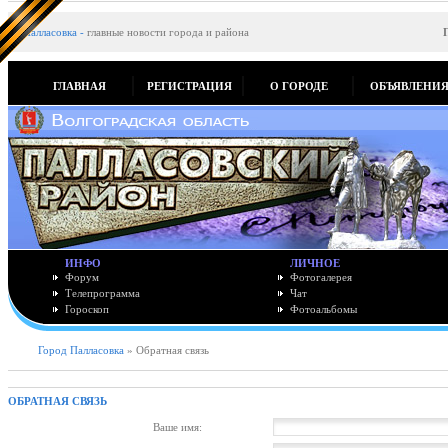
Палласовка
-
главные новости города и района
ГЛАВНАЯ
РЕГИСТРАЦИЯ
О ГОРОДЕ
ОБЪЯВЛЕНИ
ИНФО
ЛИЧНОЕ
Форум
Фотогалерея
Телепрограмма
Чат
Гороскоп
Фотоальбомы
Город Палласовка
» Обратная связь
ОБРАТНАЯ СВЯЗЬ
Ваше имя: