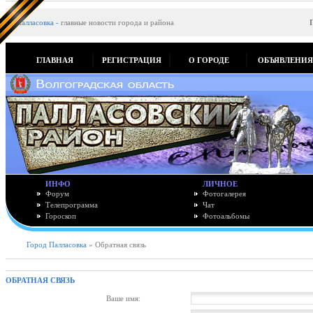
Палласовка
-
главные новости города и района
ГЛАВНАЯ
РЕГИСТРАЦИЯ
О ГОРОДЕ
ОБЪЯВЛЕНИ
ИНФО
ЛИЧНОЕ
Форум
Фотогалерея
Телепрограмма
Чат
Гороскоп
Фотоальбомы
Город Палласовка
» Обратная связь
ОБРАТНАЯ СВЯЗЬ
Ваше имя: