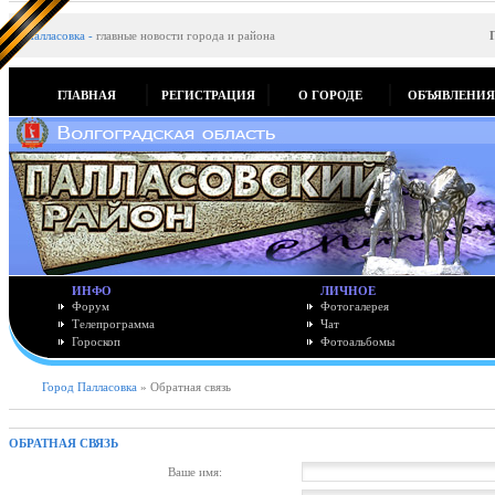
Палласовка
-
главные новости города и района
ГЛАВНАЯ
РЕГИСТРАЦИЯ
О ГОРОДЕ
ОБЪЯВЛЕНИ
ИНФО
ЛИЧНОЕ
Форум
Фотогалерея
Телепрограмма
Чат
Гороскоп
Фотоальбомы
Город Палласовка
» Обратная связь
ОБРАТНАЯ СВЯЗЬ
Ваше имя: