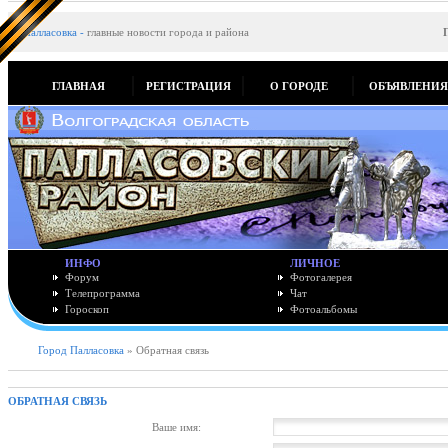
Палласовка
-
главные новости города и района
ГЛАВНАЯ
РЕГИСТРАЦИЯ
О ГОРОДЕ
ОБЪЯВЛЕНИ
ИНФО
ЛИЧНОЕ
Форум
Фотогалерея
Телепрограмма
Чат
Гороскоп
Фотоальбомы
Город Палласовка
» Обратная связь
ОБРАТНАЯ СВЯЗЬ
Ваше имя: