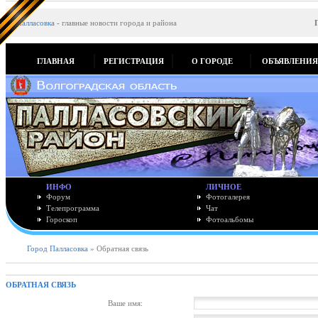
Палласовка
-
главные новости города и района
ГЛАВНАЯ
РЕГИСТРАЦИЯ
О ГОРОДЕ
ОБЪЯВЛЕНИ
ИНФО
ЛИЧНОЕ
Форум
Фотогалерея
Телепрограмма
Чат
Гороскоп
Фотоальбомы
Город Палласовка
» Обратная связь
ОБРАТНАЯ СВЯЗЬ
Ваше имя: