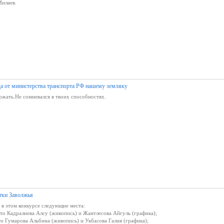
Милаев.
да от министерства транспорта РФ нашему земляку
ржать.Не сомневался в твоих способностях.
тки Заволжья
в этом конкурсе следующие места:
то Кадралиева Алсу (живопись) и Жантлесова Айгуль (графика);
то Гумарова Альбина (живопись) и Укбасова Галия (графика);