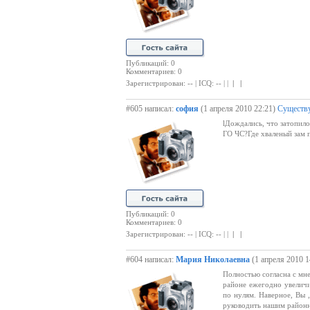
Публикаций: 0
Комментариев: 0
Зарегистрирован: -- | ICQ: -- | |
| |
#605 написал:
софия
(1 апреля 2010 22:21)
Существу
lДождались, что затопило 
ГО ЧС?Где хваленый зам п
Публикаций: 0
Комментариев: 0
Зарегистрирован: -- | ICQ: -- | |
| |
#604 написал:
Мария Николаевна
(1 апреля 2010 1
Полностью согласна с мн
районе ежегодно увеличи
по нулям. Наверное, Вы 
руководить нашим районн