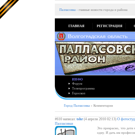
Палласовка
-
главные новости города и района
ГЛАВНАЯ
РЕГИСТРАЦИЯ
ИНФО
Форум
Телепрограмма
Гороскоп
Город Палласовка
» Комментарии
#610 написал:
tshr
(4 апреля 2010 02:13)
О фотостуд
Палласовки
Это прекрасно, что дети 
одну. И дать им професси