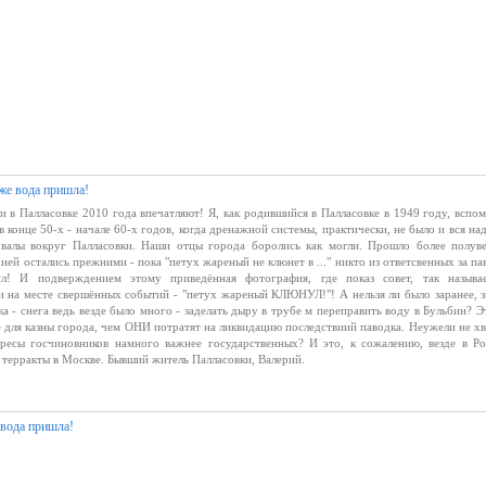
же вода пришла!
 в Палласовке 2010 года впечатляют! Я, как родившийся в Палласовке в 1949 году, вспо
 конце 50-х - начале 60-х годов, когда дренажной системы, практически, не было и вся на
 валы вокруг Палласовки. Наши отцы города боролись как могли. Прошло более полуве
ией остались прежними - пока "петух жареный не клюнет в ..." никто из ответсвенных за па
л! И подверждением этому приведённая фотография, где показ совет, так называ
и на месте свершённых событий - "петух жареный КЛЮНУЛ!"! А нельзя ли было заранее, з
а - снега ведь везде было много - заделать дыру в трубе м переправить воду в Бульбин? Э
 для казны города, чем ОНИ потратят на ликвидацию последствиий паводка. Неужели не хв
ересы госчиновников намного важнее государственных? И это, к сожалению, везде в Ро
 терракты в Москве. Бывший житель Палласовки, Валерий.
 вода пришла!