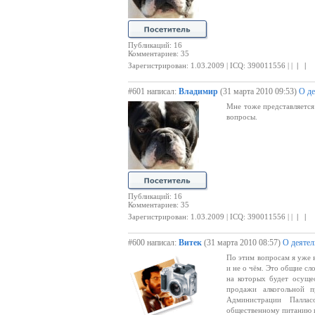
Публикаций: 16
Комментариев: 35
Зарегистрирован: 1.03.2009 | ICQ: 390011556 | |
| |
#601 написал:
Владимир
(31 марта 2010 09:53)
О де
Мне тоже представляется
вопросы.
Публикаций: 16
Комментариев: 35
Зарегистрирован: 1.03.2009 | ICQ: 390011556 | |
| |
#600 написал:
Витек
(31 марта 2010 08:57)
О деятел
По этим вопросам я уже в
и не о чём. Это общие сл
на которых будет осуще
продажи алкогольной п
Администрации Паллас
общественному питанию и