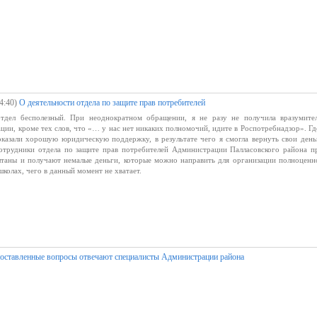
4:40)
О деятельности отдела по защите прав потребителей
тдел бесполезный. При неоднократном обращении, я не разу не получила вразумите
ции, кроме тех слов, что «… у нас нет никаких полномочий, идите в Роспотребнадзор». Гд
оказали хорошую юридическую поддержку, в результате чего я смогла вернуть свои день
сотрудники отдела по защите прав потребителей Администрации Палласовского района п
таны и получают немалые деньги, которые можно направить для организации полноценн
школах, чего в данный момент не хватает.
оставленные вопросы отвечают специалисты Администрации района