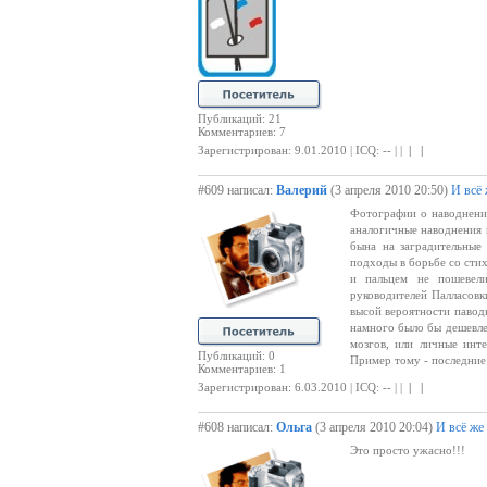
Публикаций: 21
Комментариев: 7
Зарегистрирован: 9.01.2010 | ICQ: -- | |
| |
#609 написал:
Валерий
(3 апреля 2010 20:50)
И всё 
Фотографии о наводнении
аналогичные наводнения в
бына на заградительные
подходы в борьбе со стих
и пальцем не пошевели
руководителей Палласовк
высой вероятности паводк
намного было бы дешевле
мозгов, или личные инт
Публикаций: 0
Пример тому - последние
Комментариев: 1
Зарегистрирован: 6.03.2010 | ICQ: -- | |
| |
#608 написал:
Ольга
(3 апреля 2010 20:04)
И всё же
Это просто ужасно!!!