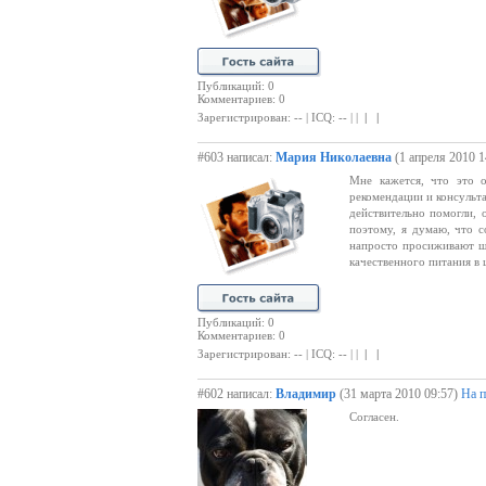
Публикаций: 0
Комментариев: 0
Зарегистрирован: -- | ICQ: -- | |
| |
#603 написал:
Мария Николаевна
(1 апреля 2010 1
Мне кажется, что это о
рекомендации и консульта
действительно помогли, 
поэтому, я думаю, что 
напросто просиживают ш
качественного питания в 
Публикаций: 0
Комментариев: 0
Зарегистрирован: -- | ICQ: -- | |
| |
#602 написал:
Владимир
(31 марта 2010 09:57)
На п
Согласен.