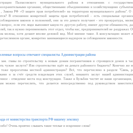
истрации Палласовского муниципального района в отношениях с государстве
оохранительными органами, общественными объединениями и хозяйствующими субъекта
 , Закона РФ «О защите прав потребителей» на территории муниципального района". О 
ится? В отношении конкретной защиты прав потребителей - есть специальные организ
 соблюдением законов и положений, они за это деньги получают - это прокуратура, мили
 вопрос, если эти люди выпоняют какую-то другую работу, имеют другие обязанности, да
лей, так и нужно переименовать этот отдел, чтобы нас, предпринимателей не раздражал. О
озла молока, хотя делают вполне деловой вид. Моё мнение такое. А консультацию может 
речисленном органе, конкретно занимающиеся надзором за соблюдением законности.
вленные вопросы отвечают специалисты Администрации района
 зам. главы по строительству к новым домам пограничников и строящихся домов в ча
ать чужие заслуги? Или строительство идёт на деньги районного бюджета? Конечно же н
я тоже прерогатива местной администрации? Всё, что перечислено в разделе "Связь, р
уками и за счёт средств владельцев этих служб, никакитх заслуг нашей администаци
енное - отведение места под конструкции. Также и Бульбин чистят не наши организации, 
ам можно перечислить, что делается непосредственно под руководством заместите
рада от министерства транспорта РФ нашему земляку
сибо! Очень приятно слышать такие теплые и искренние слова!