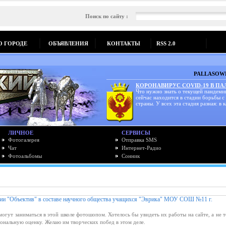
Поиск по сайту :
О ГОРОДЕ
ОБЪЯВЛЕНИЯ
КОНТАКТЫ
RSS 2.0
PALLASOWK
КОРОНАВИРУС COVID-19 В П
Что нужно знать о текущей пандеми
сейчас находится в стадии борьбы с
страны. У всех эта стадия разная: в к
ЛИЧНОЕ
СЕРВИСЫ
Фотогалерея
Отправка SMS
Чат
Интернет-Радио
Фотоальбомы
Сонник
ии "Объектив" в составе научного общества учащихся "Эврика" МОУ СОШ №11 г.
могут заниматься в этой школе фотошопом. Хотелось бы увидеть их работы на сайте, а не т
ональную оценку. Желаю им творческих побед в этом деле.