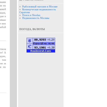
нными
ми по
»
Рыболовный магазин в Москве
какой
»
Коммерческая недвижимость
Саратова
ации,
»
Поиск в Shodan
ция и
»
Недвижимость Москвы
лёкие
т них
любой
ПОГОДА, ВАЛЮТЫ
стном
ет! А
адио,
и там
не за
ля по