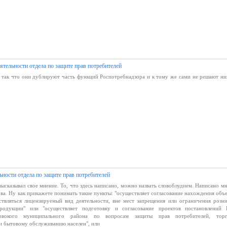
ятельности отдела по защите прав потребителей
 так что они дублируют часть функций Роспотребнадзора и к тому же сами не решают ни
ьности отдела по защите прав потребителей
ысказывал свое мнение. То, что здесь написано, можно назвать словоблудием. Написано мн
ова. Ну как прикажете понимать такие пункты: "осуществляет согласование нахождения объе
ствляться лицензируемый вид деятельности, вне мест запрещения или ограничения розн
родукции" или "осуществляет подготовку и согласование проектов постановлений 
овокого муниципального района по вопросам защиты прав потребителей, торг
 бытовому обслуживанию населен", или