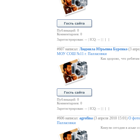
Публикаций: 0
Комментариев: 0
Зарегистрирован: -- | ICQ: -- | |
| |
#607 написал:
Людмила Юрьевна Буренко
(3 апре
МОУ СОШ №11 г. Палласовки
Как здорово, что ребятам 
Публикаций: 0
Комментариев: 0
Зарегистрирован: -- | ICQ: -- | |
| |
#606 написал:
agrofina
(3 апреля 2010 15:01)
О фото
Палласовки
Кинули сегодня в аське сс