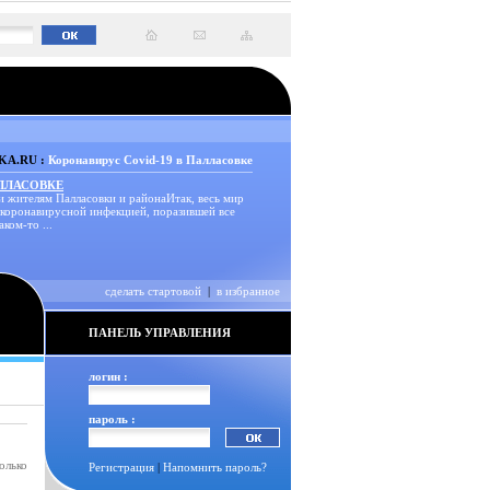
A.RU :
Коронавирус Covid-19 в Палласовке
АЛЛАСОВКЕ
и жителям Палласовки и районаИтак, весь мир
 коронавирусной инфекцией, поразившей все
аком-то ...
сделать стартовой
|
в избранное
ПАНЕЛЬ УПРАВЛЕНИЯ
логин :
пароль :
олько
Регистрация
|
Напомнить пароль?