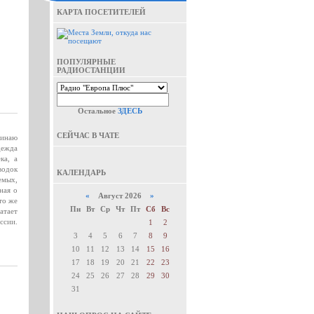
КАРТА ПОСЕТИТЕЛЕЙ
ПОПУЛЯРНЫЕ
РАДИОСТАНЦИИ
Остальное
ЗДЕСЬ
СЕЙЧАС В ЧАТЕ
минаю
дежда
ка, а
водок
КАЛЕНДАРЬ
емых,
ная о
«
Август 2026
»
то же
Пн
Вт
Ср
Чт
Пт
Сб
Вс
атает
ссии.
1
2
3
4
5
6
7
8
9
10
11
12
13
14
15
16
17
18
19
20
21
22
23
24
25
26
27
28
29
30
31