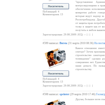
"представление Админ
контролирующими и прав
обеспечению исполнения
Публикаций: 4
конкретно работе говор
Комментариев: 13
которые ведут надзор за
Роспотребнадзор. Другой
от защиты прав потребите
толку в защите как от к
получить в любом вышепе
Зарегистрирован: 29.08.2009 | ICQ: -- | |
| |
#599 написал:
Витек
(31 марта 2010 08:36)
На поста
Какеое отношение имеет
секторе? Зачем присваив
строительство санатори
телевидение" сделано р
совершенно нет. Единств
наши деньги. По пальц
строительству.
Публикаций: 4
Комментариев: 13
Зарегистрирован: 29.08.2009 | ICQ: -- | |
| |
#598 написал:
sprinter
(29 марта 2010 17:46)
Госнаг
Друзья, большое всем спа