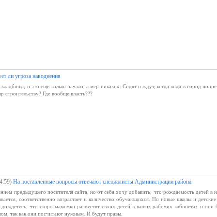
ет ли угроза наводнения
кладбища, и это еще только начало, а мер никаких. Сидят и ждут, когда вода в город попрет
р строительству? Где вообще власть???
4:59)
На поставленные вопросы отвечают специалисты Администрации района
ением предыдущего посетителя сайта, но от себя хочу добавить, что рождаемость детей в 
вается, соответственно возрастает и количество обучающихся. Но новые школы и детские
, дождетесь, что скоро мамочки разместят своих детей в ваших рабочих кабинетах и они 
ом, так как они посчитают нужным. И будут правы.