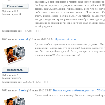
человеком, и разговаривают с людьми как говорится в народе 
Вообще не хорошая ситуация складывается в районной ЦР
районы как Ст.Полтавский, Николаевский. а это что то знач
Публикаций: 0
рыба гниет с головы. и этим все сказано... Я согласен с 
Комментариев: 0
власть, прежде всего, должна быть РАЗУМНОЙ» да действите
нас да и везде по стране развивается панибратство, где на
навыков не достижений так как они "брат сват охотник рыба
да обсуждения...
Зарегистрирован: -- | ICQ: -- | |
| |
#672 написал:
алексей
(10 июня 2010 16:44)
Драма в трёх актах
Да это вообще глумление над человеческим разумом! Над 
акишевской Палласовуке это возможно! Каждому воздастся по
им. Это не пройдет даром! Благо, теперь и к справед
справедливость!!! Она восторжествует!
Публикаций: 1
Комментариев: 6
Зарегистрирован: 9.06.2010 | ICQ: -- | |
| |
#671 написал:
Lezvia
(10 июня 2010 13:48)
Взимание денег за бахилы, рентген и УЗИ в
Приехали бы к нам в поликлинику! Ох как бы получило бы рук