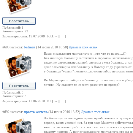
Публикаций: 1
Комментариев: 22
Зарегистрирован: 19.07.2008 | ICQ: -- | |
| |
#693 написал:
batmen
(14 июня 2010 18:58)
Драма в трёх актах
Варяг с кавказским менталитетом....это что то новое....)))
Как минимум больницу застеклили в евроокна, капитальный 
введение автоматизированной системы учета больных, а как
даже элементарно как больницу к Новому году украшивают (
у больницы "хозяин" появился...прежние забор не могли элеме
Вы Мария просто зайдите в больницу....и посмотрите и убедит
хотите...Ну скажите по совести разве это не правда?
Публикаций: 0
Комментариев: 3
Зарегистрирован: 12.06.2010 | ICQ: -- | |
| |
#692 написал:
просто житель
(14 июня 2010 18:52)
Драма в трёх актах
Да больница за последнее время преобразилась в лучшую 
городе, таких условий нет. За три года Маметов действитель
кого он заставляет работать как сам, не считаясь со време
глухому понятно.А насчет кавказского менталитета это вы зр