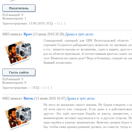
Публикаций: 0
Комментариев: 1
Зарегистрирован: 13.06.2010 | ICQ: -- | |
| |
#683 написал:
Врач
(13 июня 2010 20:28)
Драма в трёх актах
Стандартный сценарий для ЦРБ Волгоградской области. 
хороших.Создается райздравотдел, комиссии по проверке де
и т.п., пишется письма от коллектива_ одно в защиту, другое
раз из области приезжали. А потом главным врачом станет на
этот Маметов на самом деле? Ведь в больнице, говорят на с
Бывший палласовец.
Публикаций: 0
Комментариев: 0
Зарегистрирован: -- | ICQ: -- | |
| |
#682 написал:
Витек
(13 июня 2010 16:47)
Драма в трёх актах
Не могу не высказать своего мнения. Не будем говорить о н
об этом как-то уже говорили. Если даже и в действительнос
другое. Это идёт жестокая борьба за власть, неизвестно,
комментариях заставит задуматься и ту и другую сторону. П
надо прийти к одному знаменателю. Конечно, решать будет гл
бы, чтобы глава принял решение трезвое, по совести, тогда и 