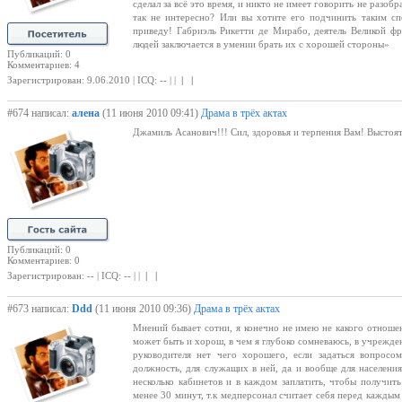
сделал за всё это время, и никто не имеет говорить не разоб
так не интересно? Или вы хотите его подчинить таким с
приведу! Габриэль Рикетти де Мирабо, деятель Великой фр
людей заключается в умении брать их с хорошей стороны»
Публикаций: 0
Комментариев: 4
Зарегистрирован: 9.06.2010 | ICQ: -- | |
| |
#674 написал:
алена
(11 июня 2010 09:41)
Драма в трёх актах
Джамиль Асанович!!! Сил, здоровья и терпения Вам! Выстоять
Публикаций: 0
Комментариев: 0
Зарегистрирован: -- | ICQ: -- | |
| |
#673 написал:
Ddd
(11 июня 2010 09:36)
Драма в трёх актах
Мнений бывает сотни, я конечно не имею не какого отношен
может быть и хорош, в чем я глубоко сомневаюсь, в учрежден
руководителя нет чего хорошего, если задаться вопросо
должность, для служащих в ней, да и вообще для населен
несколько кабинетов и в каждом заплатить, чтобы получит
менее 30 минут, т.к медперсонал считает себя перед кажды