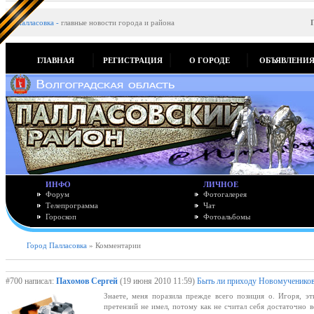
Палласовка
-
главные новости города и района
ГЛАВНАЯ
РЕГИСТРАЦИЯ
О ГОРОДЕ
ОБЪЯВЛЕНИ
ИНФО
ЛИЧНОЕ
Форум
Фотогалерея
Телепрограмма
Чат
Гороскоп
Фотоальбомы
Город Палласовка
» Комментарии
#700 написал:
Пахомов Сергей
(19 июня 2010 11:59)
Быть ли приходу Новомучеников
Знаете, меня поразила прежде всего позиция о. Игоря, э
претензий не имел, потому как не считал себя достаточно в