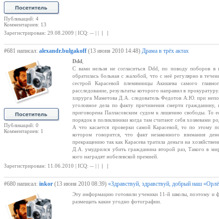
Публикаций: 4
Комментариев: 13
Зарегистрирован: 29.08.2009 | ICQ: -- | |
| |
#681 написал:
alexandr.bulgakoff
(13 июня 2010 14:48)
Драма в трёх актах
Ddd
,
С вами нельзя не согласиться Ddd, по поводу поборов в п
обратилась больная с жалобой, что с неё регулярно в тече
сестрой Карасевой племянницы Акишева самого главно
расследование, результаты которого направил в прокуратуру.
хирурга Маметова Д.А. следователь Федотов А.Ю. при непо
уголовное дела по факту причинения смерти гражданину, 
приговорена Палласовским судом к лишению свободы. То ес
порядок в поликлиники когда там считают себя хозяевами ро
Публикаций: 0
А что касается проверки самой Карасевой, то по этому 
Комментариев: 1
котором говорится, что факт незаконного взимания ден
прекращению так как Карасева тратила деньги на хозяйстве
Д.А. умудрился убить гражданина второй раз, Такого в ми
кого наградят нобелевской премией.
Зарегистрирован: 11.06.2010 | ICQ: -- | |
| |
#680 написал:
inkor
(13 июня 2010 08:39)
«Здравствуй, здравствуй, добрый наш «Орл
Эту информацию готовили ученики 11-й школы, поэтому и ф
размещать какие угодно фотографии.