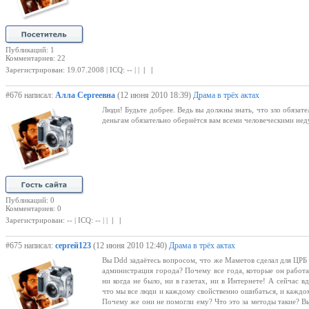
Публикаций: 1
Комментариев: 22
Зарегистрирован: 19.07.2008 | ICQ: -- | |
| |
#676 написал:
Алла Сергеевна
(12 июня 2010 18:39)
Драма в трёх актах
Люди! Будьте добрее. Ведь вы должны знать, что зло обязате
деньгам обязательно обернётся вам всеми человеческими неду
Публикаций: 0
Комментариев: 0
Зарегистрирован: -- | ICQ: -- | |
| |
#675 написал:
сергей123
(12 июня 2010 12:40)
Драма в трёх актах
Вы Ddd задаётесь вопросом, что же Маметов сделал для ЦРБ 
администрация города? Почему все года, которые он работа
ни когда не было, ни в газетах, ни в Интернете! А сейчас в
что мы все люди и каждому свойственно ошибаться, и каждо
Почему же они не помогли ему? Что это за методы такие? В