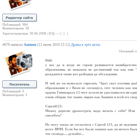
Публикаций: 984
Комментариев: 58
Зарегистрирован: 30.06.2008 | ICQ: -- | |
| |
#679 написал:
batmen
(12 июня 2010 23:12)
Драма в трёх актах
Опальный гл
Ddd:
у нас да и везде по стране развивается панибратств
образования, не навыков не достижений так как они "
рождаются такие вот разборки да обсуждения.
И чей же он позвольте спросить "брат сват охотник ры
образования я с Вами не соглашусь этот человек как м
Публикаций: 0
ордена Гиппократа (!) чего кстати не удостаивался ни оди
Комментариев: 3
очень обидно что таким людям как Акишев и всей его св
Сергей123:
Может, дорогие драматурги, надо начать с себя? Или 
способом?
Не могу также не согласится с Сергей 123, да не подчини
всего ВРАЧ. Если бы все были такими как он нечего было 
что господа.....думайте...