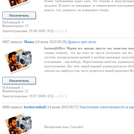
Роман Гребенников издал указ, что бахилы в медучрежде
продают. И никто не наказывает за невыполнение распоряжен
деньги, что, наверное, не искоренить теперь.
Публикаций: 4
Комментариев: 13
Зарегистрирован: 29.08.2009 | ICQ: -- | |
| |
#687 написал:
Маша
(14 июня 2010 09:28)
Драма в трёх актах
batmen
[b]Нет Мария все проще, просто вы завистью покры
словам понятно, что вы тоже не прочь поступать так же,
систему распределения премий и вообще денежных средств). 
остальными - как-нибудь. Нарисованная цепочка: руководите
преступлениях. Без этих людей никакой руководитель не об
списать на главбуха (так часто делается в нашей практике) Во
Публикаций: 1
Комментариев: 22
Зарегистрирован: 19.07.2008 | ICQ: -- | |
| |
#686 написал:
berdeevmihail
(14 июня 2010 00:57)
Ужесточение ответственности за на
Интересная тема, Спасибо!