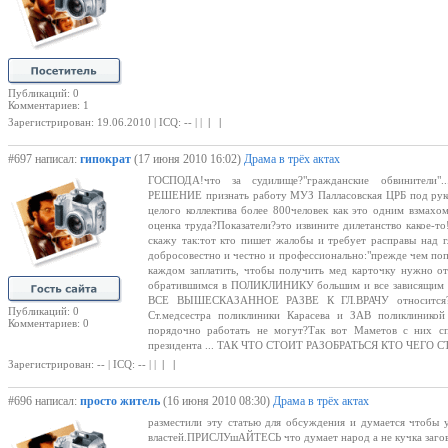
Публикаций: 0
Комментариев: 1
Зарегистрирован: 19.06.2010 | ICQ: -- | |
| |
#697 написал:
гипократ
(17 июня 2010 16:02)
Драма в трёх актах
ГОСПОДА!что за судилище?"гражданские обвинители"...
РЕШЕНИЕ признать работу МУЗ Палласовская ЦРБ под руков
целого коллектива более 800человек как это одним взмахо
оценка труда?Показатели?это извините дилетанство какое-т
скажу так:тот кто пишет жалобы и требует расправы над г
добросовестно и честно и профессионально:"прежде чем попа
каждом заплатить, чтобы получить мед карточку нужно от
обратившимся в ПОЛИКЛИНИКУ большим и все зависящим от 
ВСЕ ВЫШЕСКАЗАННОЕ РАЗВЕ К ГЛ.ВРАЧУ относится
Публикаций: 0
Ст.медсестра поликлиники Карасева и ЗАВ поликлиникой
Комментариев: 0
порядочно работать не могут?Так вот Маметов с них с
президента ... ТАК ЧТО СТОИТ РАЗОБРАТЬСЯ КТО ЧЕГО 
Зарегистрирован: -- | ICQ: -- | |
| |
#696 написал:
просто житель
(16 июня 2010 08:30)
Драма в трёх актах
разместили эту статью для обсуждения и думается чтоб
властей.ПРИСЛУшАЙТЕСЬ что думает народ а не кучка загово