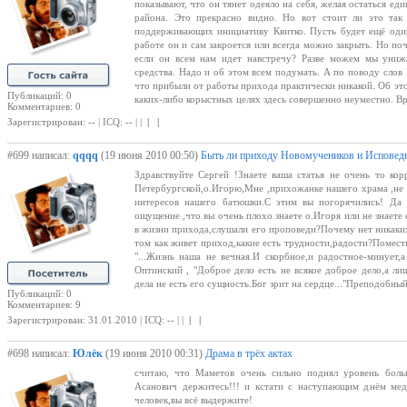
показывают, что он тянет одеяло на себя, желая остаться е
района. Это прекрасно видно. Но вот стоит ли это так 
поддерживающих инициативу Квитко. Пусть будет ещё один
работе он и сам закроется или всегда можно закрыть. Но по
если он всем нам идет навстречу? Разве можем мы унижа
средства. Надо и об этом всем подумать. А по поводу слов
что прибыли от работы прихода практически никакой. Об эт
Публикаций: 0
каких-либо корыстных целях здесь совершенно неуместно. Вре
Комментариев: 0
Зарегистрирован: -- | ICQ: -- | |
| |
#699 написал:
qqqq
(19 июня 2010 00:50)
Быть ли приходу Новомучеников и Исповед
Здравствуйте Сергей !Знаете ваша статья не очень то ко
Петербургской,о.Игорю,Мне ,прихожанке нашего храма ,не 
интересов нашего батюшки.С этим вы погорячились! Да 
ощущение ,что вы очень плохо знаете о.Игоря или не знаете
в жизни прихода,слушали его проповеди?Почему нет никаких
том как живет приход,какие есть трудности,радости?Помест
"...Жизнь наша не вечная.И скорбное,и радостное-минует
Оптинский , "Доброе дело есть не всякое доброе дело,а ли
дела не есть его сущность.Бог зрит на сердце..."Преподобн
Публикаций: 0
Комментариев: 9
Зарегистрирован: 31.01.2010 | ICQ: -- | |
| |
#698 написал:
Юлёк
(19 июня 2010 00:31)
Драма в трёх актах
считаю, что Маметов очень сильно поднял уровень бол
Асанович держитесь!!! и кстати с наступающим днём мед
человек,вы всё выдержите!