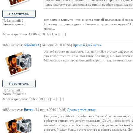
По вашим словам понятно, что вы тоже не прочь поступать 
виду систему распределения премий и вообще денежных сре
нет я имею ввиду то, что никогда гнилой палласовский народ
Публикаций: 0
Комментариев: 3
больницу из руин поднял, и больше получается не нужен? Он 
могли...
Зарегистрирован: 12.06.2010 | ICQ: -- | |
| |
#689 написал:
сергей123
(14 июня 2010 10:56)
Драма в трёх актах
это всё просто не выносимо! вы почитайте статью ещё раз, в
что говориться то не о том какая больница, а о том какой 
Маметов как врач первоклассный хирург, и как человек тоже.
Публикаций: 0
Комментариев: 4
Зарегистрирован: 9.06.2010 | ICQ: -- | |
| |
#688 написал:
Витек
(14 июня 2010 10:46)
Драма в трёх актах
Не думаю, что Маметов собирался "лечить" наши власти, это 
работу и считал, что делает правильно. Другой вопрос,что 
жалобы и конфликты. А если прикинуть и сравнить, в каком 
в плюсе. Может быть, в этом заслуга и нашего главврача. По 