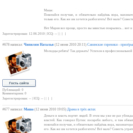
Маша:
Покопайся получше, и обязательно найдёшь вора, махинат
только его. Как же им хочется разбогатеть! Всё мало? Совест
Нет Мария все проще, просто вы завистью покрылись... вот и п
Зарегистрирован: 12.06.2010 | ICQ: -- | |
| |
#678 написал:
Чипилян Наталья
(12 июня 2010 20:11)
Савинские гиревики - призёры
Молодцы ребята! Так держать! Успехов в профессиональной 
Публикаций: 0
Комментариев: 0
Зарегистрирован: -- | ICQ: -- | |
| |
#677 написал:
Маша
(12 июня 2010 19:05)
Драма в трёх актах
Деньги и власть портят людей. В этом мы уже не раз убежда
властей. Как говорил Путин: поскреби любого, и там обязат
покопайся получше, и обязательно найдёшь вора, махинатора 
его. Как же им хочется разбогатеть! Всё мало? Совесть утрат