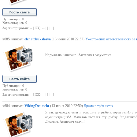
Публикаций: 0
Комментариев: 0
Зарегистрирован: -- | ICQ: -- | |
| |
#685 написал:
elenatchukskaya
(13 июня 2010 22:57)
Ужесточение ответственности за 
Нормально написано! Заставляет задуматься..
Публикаций: 0
Комментариев: 0
Зарегистрирован: -- | ICQ: -- | |
| |
#684 написал:
VikingDeutscht
(13 июня 2010 22:50)
Драма в трёх актах
Я так думаю,уж если и говорить о рыбе,которая гниёт с г
администрация!А Маметов пытался эту рыбку "подлечить"
Джамиль Асанович удачи!