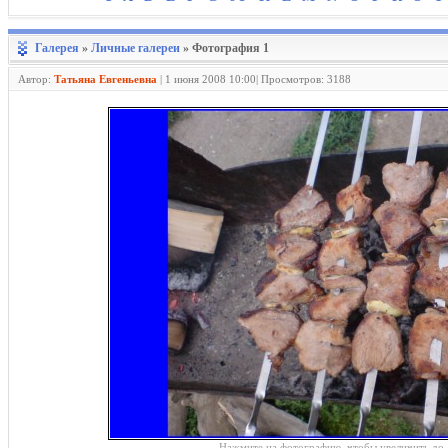
Галерея
»
Личные галереи
» Фотография 1
Автор:
Татьяна Евгеньевна
|
1 июня 2008 10:00| Просмотров: 3188
Нажмите на фотографию, чтобы увеличить до 