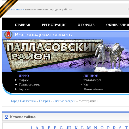
Палласовка
-
главные новости города и района
ГЛАВНАЯ
РЕГИСТРАЦИЯ
О ГОРОДЕ
ОБЪЯВЛЕНИ
ИНФО
ЛИЧНОЕ
Форум
Фотогалерея
Телепрограмма
Чат
Гороскоп
Фотоальбомы
Город Палласовка
»
Галерея
»
Личные галереи
» Фотография 1
Каталог файлов
1
A
D
E
F
G
JU
K
L
M
N
O
P
R
S
T