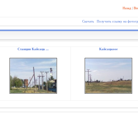
Назад
|
Вп
Скачать
Получить ссылку на фотог
Станция Кайсацк ...
Кайсацкоое
.