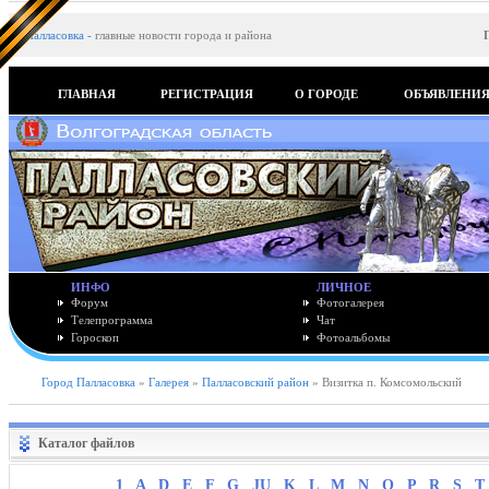
Палласовка
-
главные новости города и района
ГЛАВНАЯ
РЕГИСТРАЦИЯ
О ГОРОДЕ
ОБЪЯВЛЕНИ
ИНФО
ЛИЧНОЕ
Форум
Фотогалерея
Телепрограмма
Чат
Гороскоп
Фотоальбомы
Город Палласовка
»
Галерея
»
Палласовский район
» Визитка п. Комсомольский
Каталог файлов
1
A
D
E
F
G
JU
K
L
M
N
O
P
R
S
T