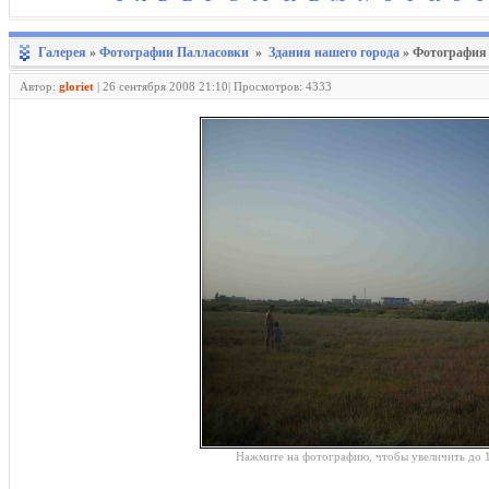
Галерея
»
Фотографии Палласовки
»
Здания нашего города
» Фотография
Автор:
gloriet
|
26 сентября 2008 21:10| Просмотров: 4333
Нажмите на фотографию, чтобы увеличить до 