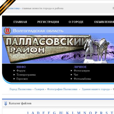
Палласовка
-
главные новости города и района
ГЛАВНАЯ
РЕГИСТРАЦИЯ
О ГОРОДЕ
ОБЪЯВЛЕНИ
ИНФО
ЛИЧНОЕ
Форум
Фотогалерея
Телепрограмма
Чат
Гороскоп
Фотоальбомы
Город Палласовка
»
Галерея
»
Фотографии Палласовки
»
Здания нашего города
» 
Каталог файлов
1
A
D
E
F
G
JU
K
L
M
N
O
P
R
S
T