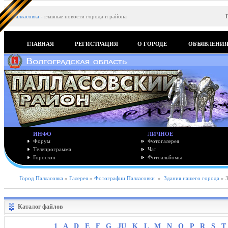
Палласовка
-
главные новости города и района
ГЛАВНАЯ
РЕГИСТРАЦИЯ
О ГОРОДЕ
ОБЪЯВЛЕНИ
ИНФО
ЛИЧНОЕ
Форум
Фотогалерея
Телепрограмма
Чат
Гороскоп
Фотоальбомы
Город Палласовка
»
Галерея
»
Фотографии Палласовки
»
Здания нашего города
» З
Каталог файлов
1
A
D
E
F
G
JU
K
L
M
N
O
P
R
S
T