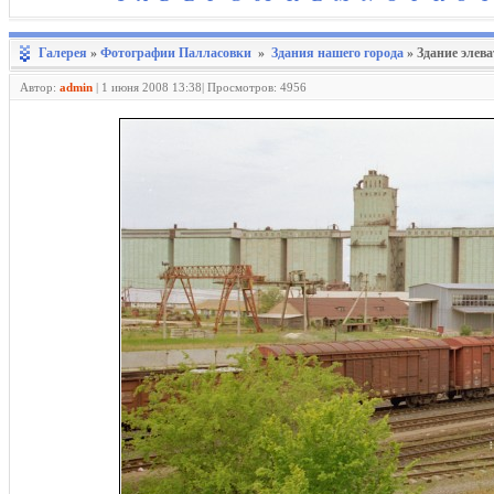
Галерея
»
Фотографии Палласовки
»
Здания нашего города
» Здание элев
Автор:
admin
|
1 июня 2008 13:38| Просмотров: 4956