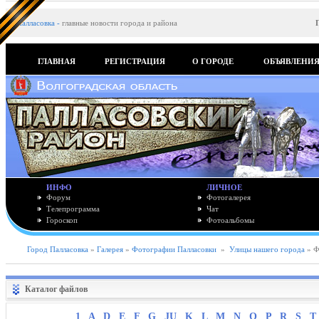
Палласовка
-
главные новости города и района
ГЛАВНАЯ
РЕГИСТРАЦИЯ
О ГОРОДЕ
ОБЪЯВЛЕНИ
ИНФО
ЛИЧНОЕ
Форум
Фотогалерея
Телепрограмма
Чат
Гороскоп
Фотоальбомы
Город Палласовка
»
Галерея
»
Фотографии Палласовки
»
Улицы нашего города
» Ф
Каталог файлов
1
A
D
E
F
G
JU
K
L
M
N
O
P
R
S
T