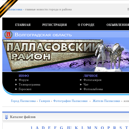
Палласовка
-
главные новости города и района
ГЛАВНАЯ
РЕГИСТРАЦИЯ
О ГОРОДЕ
ОБЪЯВЛЕНИ
ИНФО
ЛИЧНОЕ
Форум
Фотогалерея
Телепрограмма
Чат
Гороскоп
Фотоальбомы
Город Палласовка
»
Галерея
»
Фотографии Палласовки
»
Жители Палласовки
» жив
Каталог файлов
1
A
D
E
F
G
JU
K
L
M
N
O
P
R
S
T