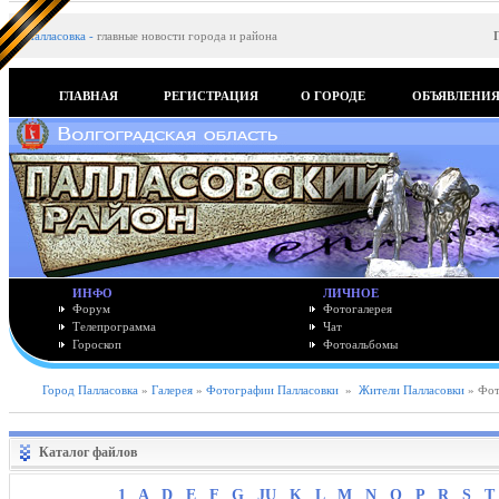
Палласовка
-
главные новости города и района
ГЛАВНАЯ
РЕГИСТРАЦИЯ
О ГОРОДЕ
ОБЪЯВЛЕНИ
ИНФО
ЛИЧНОЕ
Форум
Фотогалерея
Телепрограмма
Чат
Гороскоп
Фотоальбомы
Город Палласовка
»
Галерея
»
Фотографии Палласовки
»
Жители Палласовки
» Фот
Каталог файлов
1
A
D
E
F
G
JU
K
L
M
N
O
P
R
S
T