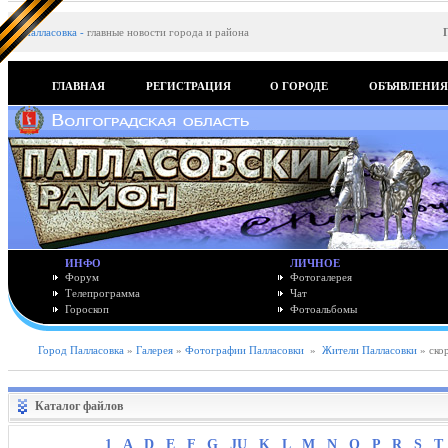
Палласовка
-
главные новости города и района
ГЛАВНАЯ
РЕГИСТРАЦИЯ
О ГОРОДЕ
ОБЪЯВЛЕНИ
ИНФО
ЛИЧНОЕ
Форум
Фотогалерея
Телепрограмма
Чат
Гороскоп
Фотоальбомы
Город Палласовка
»
Галерея
»
Фотографии Палласовки
»
Жители Палласовки
» ско
Каталог файлов
1
A
D
E
F
G
JU
K
L
M
N
O
P
R
S
T