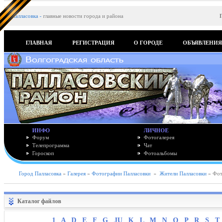
Палласовка
-
главные новости города и района
ГЛАВНАЯ
РЕГИСТРАЦИЯ
О ГОРОДЕ
ОБЪЯВЛЕНИ
ИНФО
ЛИЧНОЕ
Форум
Фотогалерея
Телепрограмма
Чат
Гороскоп
Фотоальбомы
Город Палласовка
»
Галерея
»
Фотографии Палласовки
»
Жители Палласовки
» Фот
Каталог файлов
1
A
D
E
F
G
JU
K
L
M
N
O
P
R
S
T