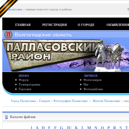
Палласовка
-
главные новости города и района
ГЛАВНАЯ
РЕГИСТРАЦИЯ
О ГОРОДЕ
ОБЪЯВЛЕНИ
ИНФО
ЛИЧНОЕ
Форум
Фотогалерея
Телепрограмма
Чат
Гороскоп
Фотоальбомы
Город Палласовка
»
Галерея
»
Фотографии Палласовки
»
Жители Палласовки
» сва
Каталог файлов
1
A
D
E
F
G
JU
K
L
M
N
O
P
R
S
T