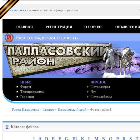
Палласовка
-
главные новости города и района
ГЛАВНАЯ
РЕГИСТРАЦИЯ
О ГОРОДЕ
ОБЪЯВЛЕНИ
ИНФО
ЛИЧНОЕ
Форум
Фотогалерея
Телепрограмма
Чат
Гороскоп
Фотоальбомы
Город Палласовка
»
Галерея
»
Палласовский край
» Фотография 1
Каталог файлов
1
A
D
E
F
G
JU
K
L
M
N
O
P
R
S
T