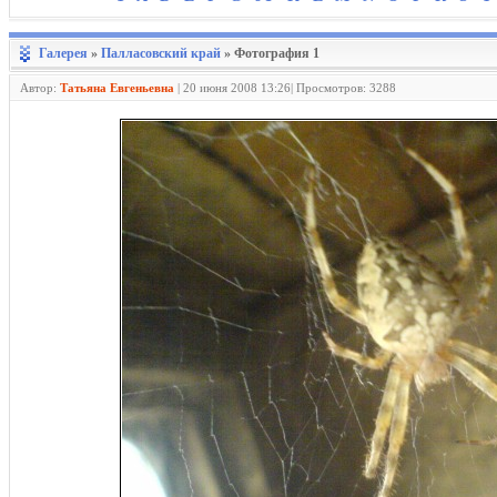
Галерея
»
Палласовский край
» Фотография 1
Автор:
Татьяна Евгеньевна
|
20 июня 2008 13:26| Просмотров: 3288