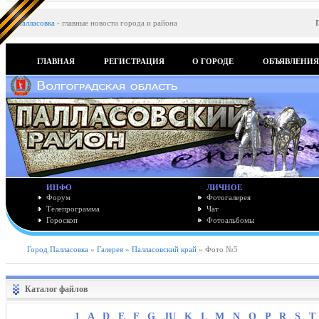
Палласовка
-
главные новости города и района
ГЛАВНАЯ
РЕГИСТРАЦИЯ
О ГОРОДЕ
ОБЪЯВЛЕНИ
ИНФО
ЛИЧНОЕ
Форум
Фотогалерея
Телепрограмма
Чат
Гороскоп
Фотоальбомы
Город Палласовка
»
Галерея
»
Палласовский край
» Фото №5
Каталог файлов
1
A
D
E
F
G
JU
K
L
M
N
O
P
R
S
T