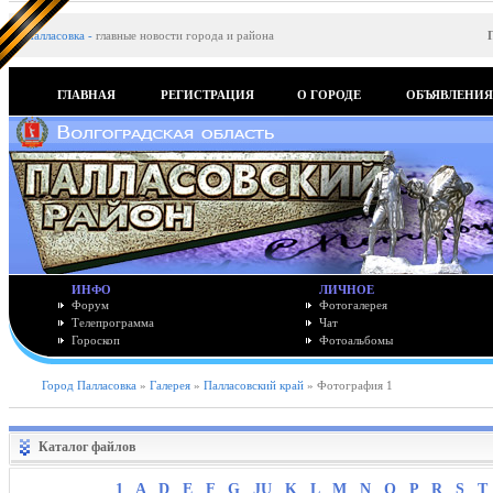
Палласовка
-
главные новости города и района
ГЛАВНАЯ
РЕГИСТРАЦИЯ
О ГОРОДЕ
ОБЪЯВЛЕНИ
ИНФО
ЛИЧНОЕ
Форум
Фотогалерея
Телепрограмма
Чат
Гороскоп
Фотоальбомы
Город Палласовка
»
Галерея
»
Палласовский край
» Фотография 1
Каталог файлов
1
A
D
E
F
G
JU
K
L
M
N
O
P
R
S
T