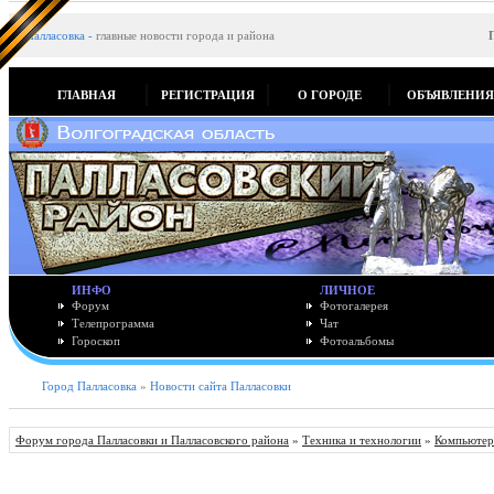
Палласовка
-
главные новости города и района
ГЛАВНАЯ
РЕГИСТРАЦИЯ
О ГОРОДЕ
ОБЪЯВЛЕНИ
ИНФО
ЛИЧНОЕ
Форум
Фотогалерея
Телепрограмма
Чат
Гороскоп
Фотоальбомы
Город Палласовка
»
Новости сайта Палласовки
Форум города Палласовки и Палласовского района
»
Техника и технологии
»
Компьютер